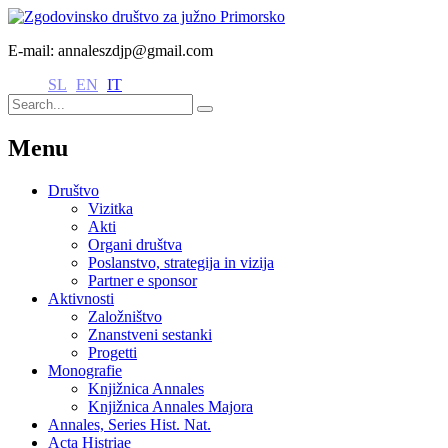
E-mail: annaleszdjp@gmail.com
SL
EN
IT
Menu
Društvo
Vizitka
Akti
Organi društva
Poslanstvo, strategija in vizija
Partner e sponsor
Aktivnosti
Založništvo
Znanstveni sestanki
Progetti
Monografie
Knjižnica Annales
Knjižnica Annales Majora
Annales, Series Hist. Nat.
Acta Histriae