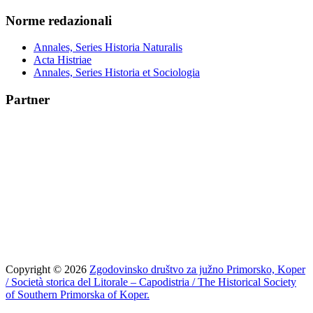
Norme redazionali
Annales, Series Historia Naturalis
Acta Histriae
Annales, Series Historia et Sociologia
Partner
Copyright © 2026
Zgodovinsko društvo za južno Primorsko, Koper
/ Società storica del Litorale – Capodistria / The Historical Society
of Southern Primorska of Koper.