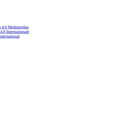
no 4.0 Mednarodna
.0 Internazionale
nternational