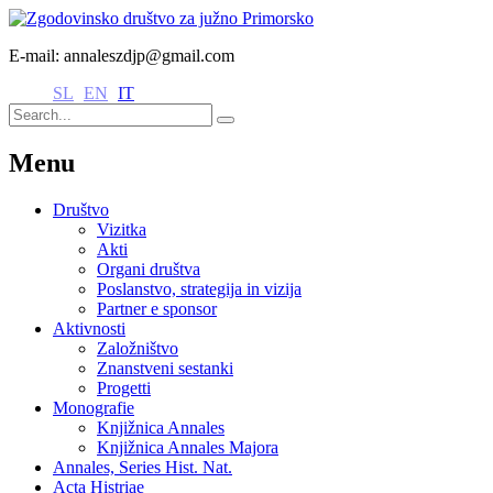
E-mail: annaleszdjp@gmail.com
SL
EN
IT
Menu
Društvo
Vizitka
Akti
Organi društva
Poslanstvo, strategija in vizija
Partner e sponsor
Aktivnosti
Založništvo
Znanstveni sestanki
Progetti
Monografie
Knjižnica Annales
Knjižnica Annales Majora
Annales, Series Hist. Nat.
Acta Histriae