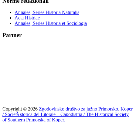
Norme redazionali
Annales, Series Historia Naturalis
Acta Histriae
Annales, Series Historia et Sociologia
Partner
Copyright © 2026
Zgodovinsko društvo za južno Primorsko, Koper
/ Società storica del Litorale – Capodistria / The Historical Society
of Southern Primorska of Koper.