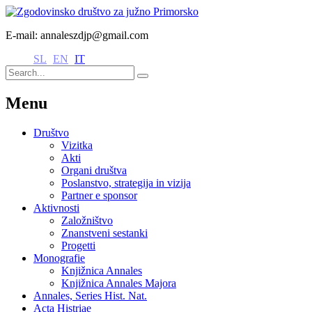
E-mail: annaleszdjp@gmail.com
SL
EN
IT
Menu
Društvo
Vizitka
Akti
Organi društva
Poslanstvo, strategija in vizija
Partner e sponsor
Aktivnosti
Založništvo
Znanstveni sestanki
Progetti
Monografie
Knjižnica Annales
Knjižnica Annales Majora
Annales, Series Hist. Nat.
Acta Histriae