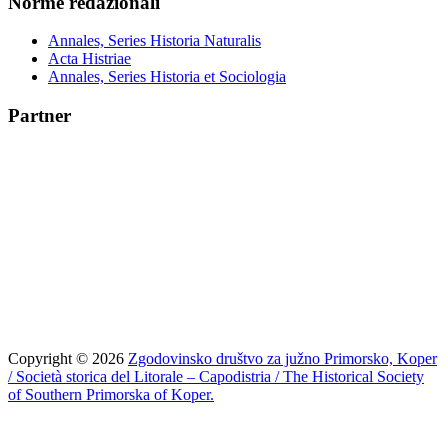
Norme redazionali
Annales, Series Historia Naturalis
Acta Histriae
Annales, Series Historia et Sociologia
Partner
Copyright © 2026
Zgodovinsko društvo za južno Primorsko, Koper
/ Società storica del Litorale – Capodistria / The Historical Society
of Southern Primorska of Koper.