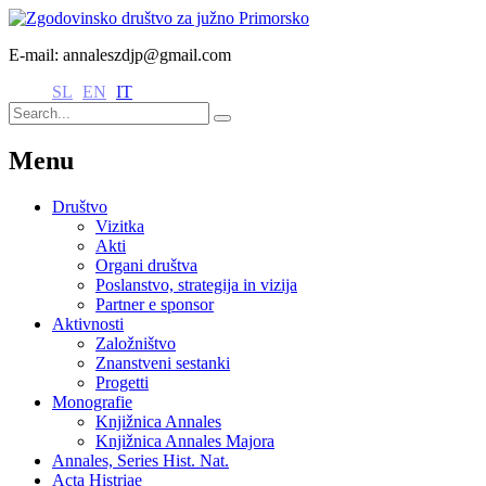
E-mail: annaleszdjp@gmail.com
SL
EN
IT
Menu
Društvo
Vizitka
Akti
Organi društva
Poslanstvo, strategija in vizija
Partner e sponsor
Aktivnosti
Založništvo
Znanstveni sestanki
Progetti
Monografie
Knjižnica Annales
Knjižnica Annales Majora
Annales, Series Hist. Nat.
Acta Histriae