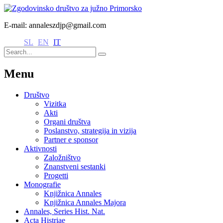
E-mail: annaleszdjp@gmail.com
SL
EN
IT
Menu
Društvo
Vizitka
Akti
Organi društva
Poslanstvo, strategija in vizija
Partner e sponsor
Aktivnosti
Založništvo
Znanstveni sestanki
Progetti
Monografie
Knjižnica Annales
Knjižnica Annales Majora
Annales, Series Hist. Nat.
Acta Histriae