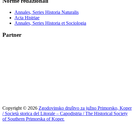
Norme redazionali
Annales, Series Historia Naturalis
Acta Histriae
Annales, Series Historia et Sociologia
Partner
Copyright © 2026
Zgodovinsko društvo za južno Primorsko, Koper
/ Società storica del Litorale – Capodistria / The Historical Society
of Southern Primorska of Koper.