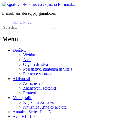
E-mail: annaleszdjp@gmail.com
SL
EN
IT
Menu
Društvo
Vizitka
Akti
Organi društva
Poslanstvo, strategija in vizija
Partner e sponsor
Aktivnosti
Založništvo
Znanstveni sestanki
Progetti
Monografie
Knjižnica Annales
Knjižnica Annales Majora
Annales, Series Hist. Nat.
Acta Histriae