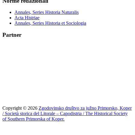
Norme redazionali
Annales, Series Historia Naturalis
Acta Histriae
Annales, Series Historia et Sociologia
Partner
Copyright © 2026
Zgodovinsko društvo za južno Primorsko, Koper
/ Società storica del Litorale – Capodistria / The Historical Society
of Southern Primorska of Koper.