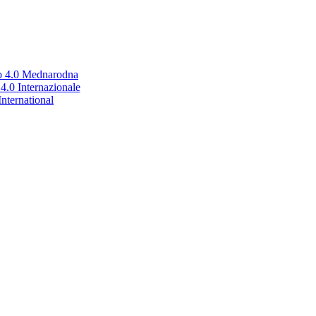
no 4.0 Mednarodna
.0 Internazionale
nternational