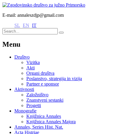
E-mail: annaleszdjp@gmail.com
SL
EN
IT
Menu
Društvo
Vizitka
Akti
Organi društva
Poslanstvo, strategija in vizija
Partner e sponsor
Aktivnosti
Založništvo
Znanstveni sestanki
Progetti
Monografie
Knjižnica Annales
Knjižnica Annales Majora
Annales, Series Hist. Nat.
Acta Histriae