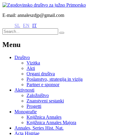
E-mail: annaleszdjp@gmail.com
SL
EN
IT
Menu
Društvo
Vizitka
Akti
Organi društva
Poslanstvo, strategija in vizija
Partner e sponsor
Aktivnosti
Založništvo
Znanstveni sestanki
Progetti
Monografie
Knjižnica Annales
Knjižnica Annales Majora
Annales, Series Hist. Nat.
Acta Histriae