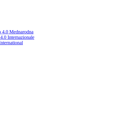
no 4.0 Mednarodna
.0 Internazionale
nternational