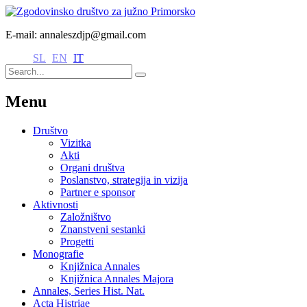
E-mail: annaleszdjp@gmail.com
SL
EN
IT
Menu
Društvo
Vizitka
Akti
Organi društva
Poslanstvo, strategija in vizija
Partner e sponsor
Aktivnosti
Založništvo
Znanstveni sestanki
Progetti
Monografie
Knjižnica Annales
Knjižnica Annales Majora
Annales, Series Hist. Nat.
Acta Histriae