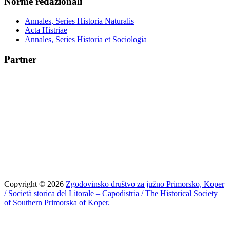
Norme redazionali
Annales, Series Historia Naturalis
Acta Histriae
Annales, Series Historia et Sociologia
Partner
Copyright © 2026
Zgodovinsko društvo za južno Primorsko, Koper
/ Società storica del Litorale – Capodistria / The Historical Society
of Southern Primorska of Koper.