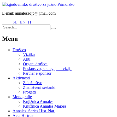
E-mail: annaleszdjp@gmail.com
SL
EN
IT
Menu
Društvo
Vizitka
Akti
Organi društva
Poslanstvo, strategija in vizija
Partner e sponsor
Aktivnosti
Založništvo
Znanstveni sestanki
Progetti
Monografie
Knjižnica Annales
Knjižnica Annales Majora
Annales, Series Hist. Nat.
Acta Histriae