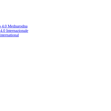
no 4.0 Mednarodna
.0 Internazionale
nternational