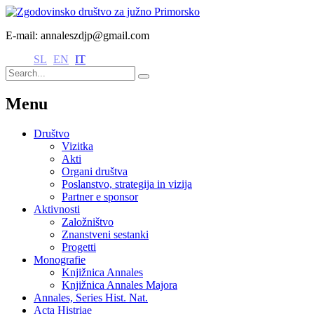
E-mail: annaleszdjp@gmail.com
SL
EN
IT
Menu
Društvo
Vizitka
Akti
Organi društva
Poslanstvo, strategija in vizija
Partner e sponsor
Aktivnosti
Založništvo
Znanstveni sestanki
Progetti
Monografie
Knjižnica Annales
Knjižnica Annales Majora
Annales, Series Hist. Nat.
Acta Histriae