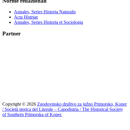
Norme redazionali
Annales, Series Historia Naturalis
Acta Histriae
Annales, Series Historia et Sociologia
Partner
Copyright © 2026
Zgodovinsko društvo za južno Primorsko, Koper
/ Società storica del Litorale – Capodistria / The Historical Society
of Southern Primorska of Koper.