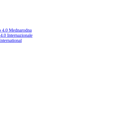
no 4.0 Mednarodna
.0 Internazionale
nternational