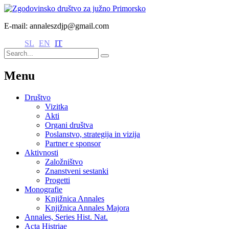
E-mail: annaleszdjp@gmail.com
SL
EN
IT
Menu
Društvo
Vizitka
Akti
Organi društva
Poslanstvo, strategija in vizija
Partner e sponsor
Aktivnosti
Založništvo
Znanstveni sestanki
Progetti
Monografie
Knjižnica Annales
Knjižnica Annales Majora
Annales, Series Hist. Nat.
Acta Histriae