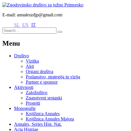
E-mail: annaleszdjp@gmail.com
SL
EN
IT
Menu
Društvo
Vizitka
Akti
Organi društva
Poslanstvo, strategija in vizija
Partner e sponsor
Aktivnosti
Založništvo
Znanstveni sestanki
Progetti
Monografie
Knjižnica Annales
Knjižnica Annales Majora
Annales, Series Hist. Nat.
Acta Histriae