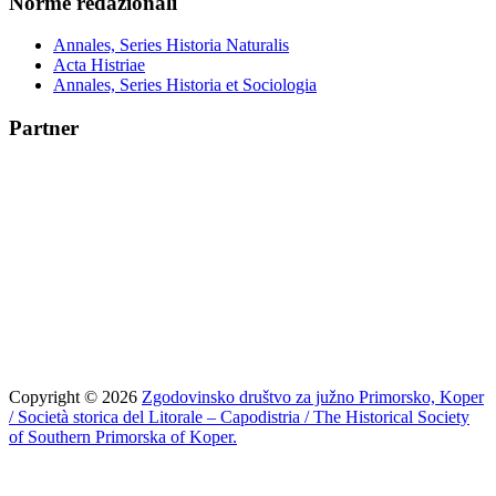
Norme redazionali
Annales, Series Historia Naturalis
Acta Histriae
Annales, Series Historia et Sociologia
Partner
Copyright © 2026
Zgodovinsko društvo za južno Primorsko, Koper
/ Società storica del Litorale – Capodistria / The Historical Society
of Southern Primorska of Koper.