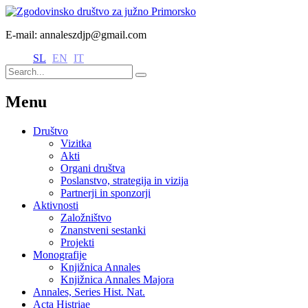
E-mail: annaleszdjp@gmail.com
SL
EN
IT
Menu
Društvo
Vizitka
Akti
Organi društva
Poslanstvo, strategija in vizija
Partnerji in sponzorji
Aktivnosti
Založništvo
Znanstveni sestanki
Projekti
Monografije
Knjižnica Annales
Knjižnica Annales Majora
Annales, Series Hist. Nat.
Acta Histriae