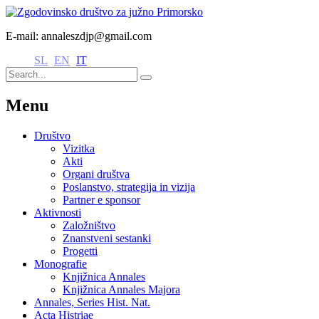
E-mail: annaleszdjp@gmail.com
SL
EN
IT
Menu
Društvo
Vizitka
Akti
Organi društva
Poslanstvo, strategija in vizija
Partner e sponsor
Aktivnosti
Založništvo
Znanstveni sestanki
Progetti
Monografie
Knjižnica Annales
Knjižnica Annales Majora
Annales, Series Hist. Nat.
Acta Histriae