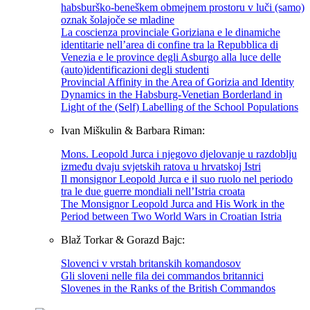
habsburško-beneškem obmejnem prostoru v luči (samo)
oznak šolajoče se mladine
La coscienza provinciale Goriziana e le dinamiche
identitarie nell’area di confine tra la Repubblica di
Venezia e le province degli Asburgo alla luce delle
(auto)identificazioni degli studenti
Provincial Affinity in the Area of Gorizia and Identity
Dynamics in the Habsburg-Venetian Borderland in
Light of the (Self) Labelling of the School Populations
Ivan Miškulin & Barbara Riman:
Mons. Leopold Jurca i njegovo djelovanje u razdoblju
između dvaju svjetskih ratova u hrvatskoj Istri
Il monsignor Leopold Jurca e il suo ruolo nel periodo
tra le due guerre mondiali nell’Istria croata
The Monsignor Leopold Jurca and His Work in the
Period between Two World Wars in Croatian Istria
Blaž Torkar & Gorazd Bajc:
Slovenci v vrstah britanskih komandosov
Gli sloveni nelle fila dei commandos britannici
Slovenes in the Ranks of the British Commandos