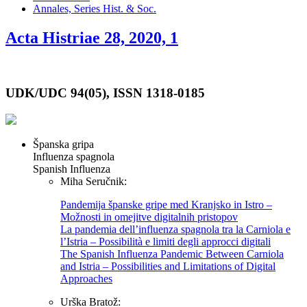
Annales, Series Hist. & Soc.
Acta Histriae 28, 2020, 1
UDK/UDC 94(05), ISSN 1318-0185
Španska gripa
Influenza spagnola
Spanish Influenza
Miha Seručnik:
Pandemija španske gripe med Kranjsko in Istro –
Možnosti in omejitve digitalnih pristopov
La pandemia dell’influenza spagnola tra la Carniola e
l’Istria – Possibilità e limiti degli approcci digitali
The Spanish Influenza Pandemic Between Carniola
and Istria – Possibilities and Limitations of Digital
Approaches
Urška Bratož: