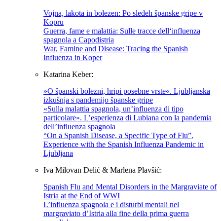
Vojna, lakota in bolezen: Po sledeh španske gripe v
Kopru
Guerra, fame e malattia: Sulle tracce dell‘influenza
spagnola a Capodistria
War, Famine and Disease: Tracing the Spanish
Influenza in Koper
Katarina Keber:
»O španski bolezni, hripi posebne vrste«. Ljubljanska
izkušnja s pandemijo španske gripe
«Sulla malattia spagnola, un’influenza di tipo
particolare». L’esperienza di Lubiana con la pandemia
dell’influenza spagnola
“On a Spanish Disease, a Specific Type of Flu”.
Experience with the Spanish Influenza Pandemic in
Ljubljana
Iva Milovan Delić & Marlena Plavšić:
Spanish Flu and Mental Disorders in the Margraviate of
Istria at the End of WWI
L’influenza spagnola e i disturbi mentali nel
margraviato d’Istria alla fine della prima guerra