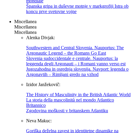
mondiale
Španska gripa in duševne motnje v markgrofiji Istra ob
koncu prve svetovne vojne
Miscellanea
Miscellanea
Miscellanea
Alenka Divjak:
Southwestern and Central Slovenia. Nauportus: The
Argonautic Legend – the Romans Go East
Slovenia sudoccidentale e centrale. Nauportus: la
leggenda degli Argonauti – i Romani vanno verso est
Jugozahodna in osrednja slovenija. Navport: legenda o
Argonavtih – Rimljani gredo na vzhod
Izidor Janžekovič:
The History of Masculinity in the British Atlantic World
La storia della mascolinità nel mondo Atlantico
Britannico
Zgodovina moškosti v britanskem Atlantiku
Neva Makuc:
Goriška deželna zavest in identitetne dinamike na