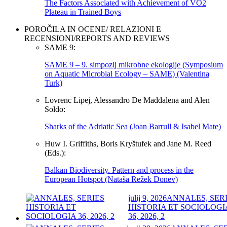
The Factors Associated with Achievement of VO2
Plateau in Trained Boys
POROČILA IN OCENE/ RELAZIONI E
RECENSIONI/REPORTS AND REVIEWS
SAME 9:
SAME 9 – 9. simpozij mikrobne ekologije (Symposium
on Aquatic Microbial Ecology – SAME) (Valentina
Turk)
Lovrenc Lipej, Alessandro De Maddalena and Alen
Soldo:
Sharks of the Adriatic Sea (Joan Barrull & Isabel Mate)
Huw I. Griffiths, Boris Kryštufek and Jane M. Reed
(Eds.):
Balkan Biodiversity. Pattern and process in the
European Hotspot (Nataša Režek Donev)
julij 9, 2026
ANNALES, SER
HISTORIA ET SOCIOLOGI
36, 2026, 2