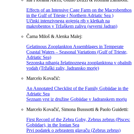
Effects of an Intensive Cage Farm on the Macrobenthos
in the Gulf of Trieste ( Northern Adriatic Sea )
Učinki intenzivnega gojenja rib v kletkah na
makrobentos v Tržaškem zalivu (severni Jadran)
Čarna Miloš & Alenka Malej:
Gelatinous Zooplankton Assemblages in Temperate
Coastal Waters – Seasonal Variations (Gulf of Trieste,
Adriatic Sea)
Sezonska nihanja želatinoznega zooplanktona v obalnih
vodah (Tržaški zaliv, Jadransko morje)
Marcelo Kovačić:
An Annotated Checklist of the Family Gobiidae in the
Adriatic Sea
Seznam vrst iz družine Gobiidae v Jadranskem morju
Marcelo Kovačić, Simona Busssotti & Paolo Guidetti:
First Record of the Zebra Goby, Zebrus zebrus (Pisces:
Gobiidae), in the Ionian Sea
Prvi podatek o zebrastem glavaču (Zebrus zebrus)