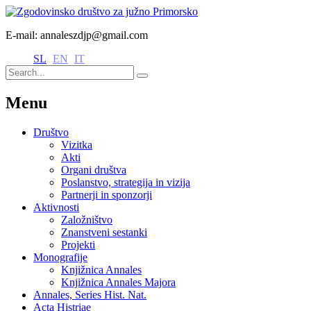
E-mail: annaleszdjp@gmail.com
SL
EN
IT
Menu
Društvo
Vizitka
Akti
Organi društva
Poslanstvo, strategija in vizija
Partnerji in sponzorji
Aktivnosti
Založništvo
Znanstveni sestanki
Projekti
Monografije
Knjižnica Annales
Knjižnica Annales Majora
Annales, Series Hist. Nat.
Acta Histriae