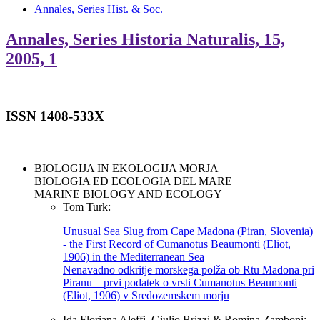
Annales, Series Hist. & Soc.
Annales, Series Historia Naturalis, 15,
2005, 1
ISSN 1408-533X
BIOLOGIJA IN EKOLOGIJA MORJA
BIOLOGIA ED ECOLOGIA DEL MARE
MARINE BIOLOGY AND ECOLOGY
Tom Turk:
Unusual Sea Slug from Cape Madona (Piran, Slovenia)
- the First Record of Cumanotus Beaumonti (Eliot,
1906) in the Mediterranean Sea
Nenavadno odkritje morskega polža ob Rtu Madona pri
Piranu – prvi podatek o vrsti Cumanotus Beaumonti
(Eliot, 1906) v Sredozemskem morju
Ida Floriana Aleffi, Giulio Brizzi & Romina Zamboni: