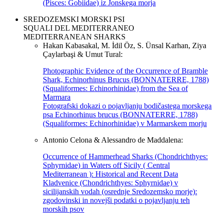
(Pisces: Gobiidae) iz Jonskega morja
SREDOZEMSKI MORSKI PSI
SQUALI DEL MEDITERRANEO
MEDITERRANEAN SHARKS
Hakan Kabasakal, M. İdil Öz, S. Ünsal Karhan, Ziya
Çaylarbaşi & Umut Tural:
Photographic Evidence of the Occurrence of Bramble
Shark, Echinorhinus Brucus (BONNATERRE, 1788)
(Squaliformes: Echinorhinidae) from the Sea of
Marmara
Fotografski dokazi o pojavljanju bodičastega morskega
psa Echinorhinus brucus (BONNATERRE, 1788)
(Squaliformes: Echinorhinidae) v Marmarskem morju
Antonio Celona & Alessandro de Maddalena:
Occurrence of Hammerhead Sharks (Chondrichthyes:
Sphyrnidae) in Waters off Sicily ( Central
Mediterranean ): Historical and Recent Data
Kladvenice (Chondrichthyes: Sphyrnidae) v
sicilijanskih vodah (osrednje Sredozemsko morje):
zgodovinski in novejši podatki o pojavljanju teh
morskih psov