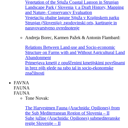
Vegetation of the Stjuža Coastal Lagoon in Strunjan
Landscape Park ( Slovenia ): a Draft History, Mapping
and Nature- Conservancy Evaluation
Vegetacija obalne lagune Stjuža v Krajinskem parku
Strunjan (Slovenija): zgodovinski oris, kartiranje in
naravovarstveno ovrednotenje
Andreja Borec, Karmen Pažek & Antonin Flambard:
Relations Between Land-use and Socio-economic
Structure on Farms with and Without Agricultural Land
Abandonment
Primerjava kmetij z opuščenimi kmetijskimi površinami
in brez njih glede na rabo tal in socio-ekonomske
značilnosti
FAVNA
FAUNA
FAUNA
Tone Novak:
The Harvestmen Fauna (Arachnida: Opiliones) from
the Sub Mediterranean Region of Slovenia – II
Suhe južine (Arachnida: Opiliones) submediteranske
regije Slovenije – II