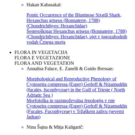
Hakan Kabasakal:
Pontic Occurrence of the Bluntnose Sixgill Shark,
Hexanchus griseus (Bonnaterre, 1788)
(Chondrichthyes: Hexanchidae)
Šesteroškrgar Hexanchus griseus (Bonnaterre, 1788)
(Chondrichthyes: Hexanchidae), ujet v jugozahodnih
vodah Črnega morja
FLORA IN VEGETACIJA
FLORA E VEGETAZIONE
FLORA AND VEGETATION
Annalisa Falace, E. Zanelli & Guido Bressan:
Morphological and Reproductive Phenology of
Cystoseira compressa (Esper) Gerloff & Nizamuddin
(fucales, fucophyceae) in the Gulf of Trieste ( North
Adriatic Sea )
Morfološka in razmnoževalna fenologija v rste
Cystoseira compressa (Esper) Gerloff & Nizamuddin
(Fucales, Fucophyceae) v Tržaškem zalivu (severni
Jadran)
Nina Šajna & Mitja Kaligarič: