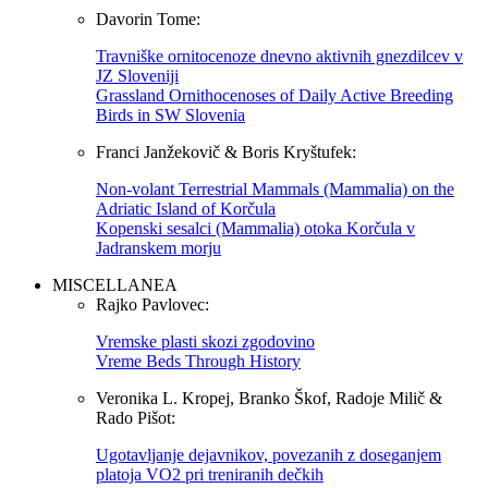
Davorin Tome:
Travniške ornitocenoze dnevno aktivnih gnezdilcev v
JZ Sloveniji
Grassland Ornithocenoses of Daily Active Breeding
Birds in SW Slovenia
Franci Janžekovič & Boris Kryštufek:
Non-volant Terrestrial Mammals (Mammalia) on the
Adriatic Island of Korčula
Kopenski sesalci (Mammalia) otoka Korčula v
Jadranskem morju
MISCELLANEA
Rajko Pavlovec:
Vremske plasti skozi zgodovino
Vreme Beds Through History
Veronika L. Kropej, Branko Škof, Radoje Milič &
Rado Pišot:
Ugotavljanje dejavnikov, povezanih z doseganjem
platoja VO2 pri treniranih dečkih