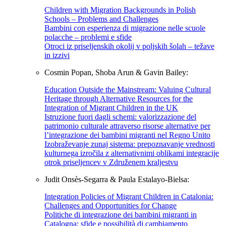
Children with Migration Backgrounds in Polish
Schools – Problems and Challenges
Bambini con esperienza di migrazione nelle scuole
polacche – problemi e sfide
Otroci iz priseljenskih okolij v poljskih šolah – težave
in izzivi
Cosmin Popan, Shoba Arun & Gavin Bailey:
Education Outside the Mainstream: Valuing Cultural
Heritage through Alternative Resources for the
Integration of Migrant Children in the UK
Istruzione fuori dagli schemi: valorizzazione del
patrimonio culturale attraverso risorse alternative per
l’integrazione dei bambini migranti nel Regno Unito
Izobraževanje zunaj sistema: prepoznavanje vrednosti
kulturnega izročila z alternativnimi oblikami integracije
otrok priseljencev v Združenem kraljestvu
Judit Onsès-Segarra & Paula Estalayo-Bielsa:
Integration Policies of Migrant Children in Catalonia:
Challenges and Opportunities for Change
Politiche di integrazione dei bambini migranti in
Catalogna: sfide e possibilità di cambiamento