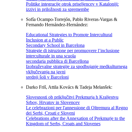
Politike integracije otrok priseljencev v Kataloniji:
izzivi in priložnosti za spremembe
Sofía Ocampo-Torrejón, Pablo Riveras-Vargas &
Fernando Hernández-Hernández:
Educational Strategies to Promote Intercultural
Inclusion at a Public
Secondary School in Barcelona
Strategie di istruzione per promuovere l’inclusione
interculturale in una scuola
secondaria pubblica di Barcellona
Izobraževalne strategije za spodbujanje medkulturnega
vključevanja na javni
srednji šoli v Barceloni
Darko Friš, Attila Kovács & Tadeja Melanšek:
Slovesnosti ob priključitvi Prekmurja h Kraljestvu
Srbov, Hrvatov in Slovencev
Le celebrazioni per l'annessione di Oltremura al Regno
dei Serbi, Croati e Sloveni
Celebrations after the Annexation of Prekmurje to the
Kingdom of Serbs, Croats and Slovenes