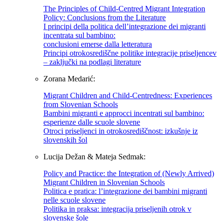
The Principles of Child-Centred Migrant Integration
Policy: Conclusions from the Literature
I principi della politica dell’integrazione dei migranti
incentrata sul bambino:
conclusioni emerse dalla letteratura
Principi otrokosrediščne politike integracije priseljencev
– zaključki na podlagi literature
Zorana Medarić:
Migrant Children and Child-Centredness: Experiences
from Slovenian Schools
Bambini migranti e approcci incentrati sul bambino:
esperienze dalle scuole slovene
Otroci priseljenci in otrokosrediščnost: izkušnje iz
slovenskih šol
Lucija Dežan & Mateja Sedmak:
Policy and Practice: the Integration of (Newly Arrived)
Migrant Children in Slovenian Schools
Politica e pratica: l’integrazione dei bambini migranti
nelle scuole slovene
Politika in praksa: integracija priseljenih otrok v
slovenske šole