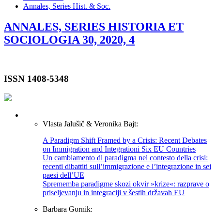
Annales, Series Hist. & Soc.
ANNALES, SERIES HISTORIA ET
SOCIOLOGIA 30, 2020, 4
ISSN 1408-5348
Vlasta Jalušič & Veronika Bajt:
A Paradigm Shift Framed by a Crisis: Recent Debates
on Immigration and Integrationi Six EU Countries
Un cambiamento di paradigma nel contesto della crisi:
recenti dibattiti sull’immigrazione e l’integrazione in sei
paesi dell’UE
Sprememba paradigme skozi okvir »krize«: razprave o
priseljevanju in integraciji v šestih državah EU
Barbara Gornik: