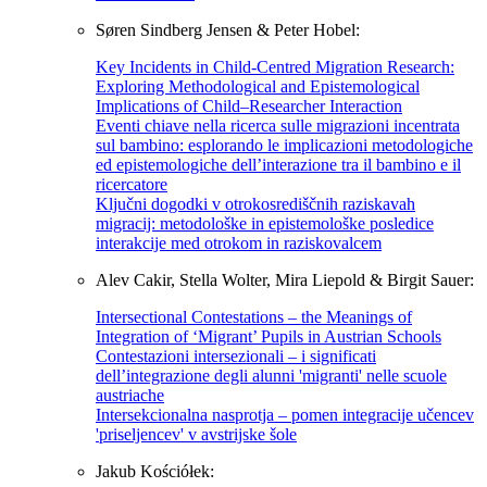
Søren Sindberg Jensen & Peter Hobel:
Key Incidents in Child-Centred Migration Research:
Exploring Methodological and Epistemological
Implications of Child–Researcher Interaction
Eventi chiave nella ricerca sulle migrazioni incentrata
sul bambino: esplorando le implicazioni metodologiche
ed epistemologiche dell’interazione tra il bambino e il
ricercatore
Ključni dogodki v otrokosrediščnih raziskavah
migracij: metodološke in epistemološke posledice
interakcije med otrokom in raziskovalcem
Alev Cakir, Stella Wolter, Mira Liepold & Birgit Sauer:
Intersectional Contestations – the Meanings of
Integration of ‘Migrant’ Pupils in Austrian Schools
Contestazioni intersezionali – i significati
dell’integrazione degli alunni 'migranti' nelle scuole
austriache
Intersekcionalna nasprotja – pomen integracije učencev
'priseljencev' v avstrijske šole
Jakub Kościółek: