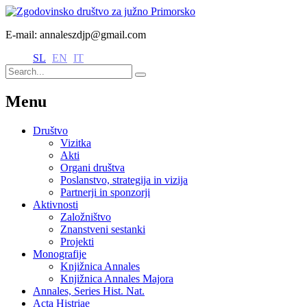
E-mail: annaleszdjp@gmail.com
SL
EN
IT
Menu
Društvo
Vizitka
Akti
Organi društva
Poslanstvo, strategija in vizija
Partnerji in sponzorji
Aktivnosti
Založništvo
Znanstveni sestanki
Projekti
Monografije
Knjižnica Annales
Knjižnica Annales Majora
Annales, Series Hist. Nat.
Acta Histriae