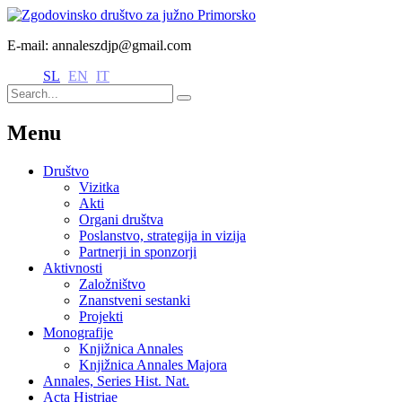
E-mail: annaleszdjp@gmail.com
SL
EN
IT
Menu
Društvo
Vizitka
Akti
Organi društva
Poslanstvo, strategija in vizija
Partnerji in sponzorji
Aktivnosti
Založništvo
Znanstveni sestanki
Projekti
Monografije
Knjižnica Annales
Knjižnica Annales Majora
Annales, Series Hist. Nat.
Acta Histriae