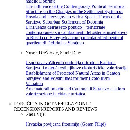
naselje Dobrinja
The Influence of the Contemporary Political-Territorial
Structure on the Changes in the Settlement System of
Bosnia and Herzegovina with a Special Focus on the
Sarajevo Suburban Settlement of Dobrinja
L'influenza dell'assetto politico – territoriale
contemporaneo sui cambiamenti del sistema insediativo
in Bosnia ed Erzegovina con particolareriferimento al
quartiere di Dobrinja a Sarajevo
Nusret Drešković, Samir Đug:
Uspostava zaštićenih područja prirode u Kantonu
Sarajevo i mogućnosti njihove ekoturističke valorizacije
Establishment of Protected Natural Areas in Canton
Sarajevo and Possibilities for their Ecotourism
Valuation
Aree naturali protette nel Cantone di Sarajevo e la loro
valorizzazione in chiave turistica
POROČILA IN OCENE/RELAZIONI E
RECENSIONI/REPORTS AND REVIEWS
Nada Vajs:
Hrvatska povijesna fitonimija (Goran Filipi)