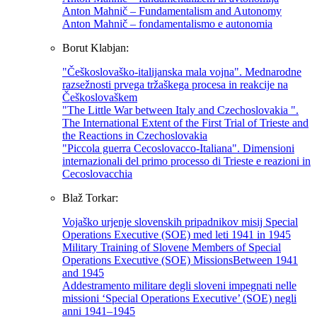
Anton Mahnič – Fundamentalism and Autonomy
Anton Mahnič – fondamentalismo e autonomia
Borut Klabjan:
"Češkoslovaško-italijanska mala vojna". Mednarodne
razsežnosti prvega tržaškega procesa in reakcije na
Češkoslovaškem
"The Little War between Italy and Czechoslovakia ".
The International Extent of the First Trial of Trieste and
the Reactions in Czechoslovakia
"Piccola guerra Cecoslovacco-Italiana". Dimensioni
internazionali del primo processo di Trieste e reazioni in
Cecoslovacchia
Blaž Torkar:
Vojaško urjenje slovenskih pripadnikov misij Special
Operations Executive (SOE) med leti 1941 in 1945
Military Training of Slovene Members of Special
Operations Executive (SOE) MissionsBetween 1941
and 1945
Addestramento militare degli sloveni impegnati nelle
missioni ‘Special Operations Executive’ (SOE) negli
anni 1941–1945