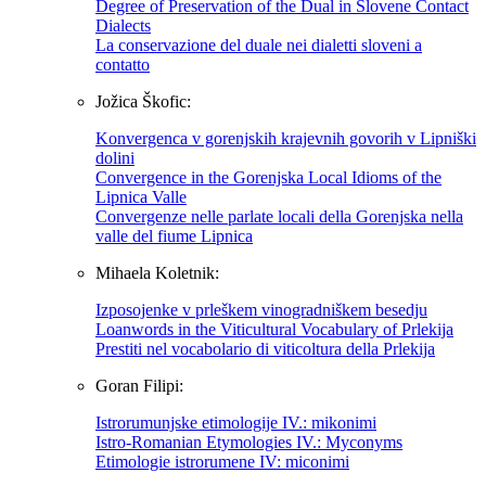
Degree of Preservation of the Dual in Slovene Contact
Dialects
La conservazione del duale nei dialetti sloveni a
contatto
Jožica Škofic:
Konvergenca v gorenjskih krajevnih govorih v Lipniški
dolini
Convergence in the Gorenjska Local Idioms of the
Lipnica Valle
Convergenze nelle parlate locali della Gorenjska nella
valle del fiume Lipnica
Mihaela Koletnik:
Izposojenke v prleškem vinogradniškem besedju
Loanwords in the Viticultural Vocabulary of Prlekija
Prestiti nel vocabolario di viticoltura della Prlekija
Goran Filipi:
Istrorumunjske etimologije IV.: mikonimi
Istro-Romanian Etymologies IV.: Myconyms
Etimologie istrorumene IV: miconimi