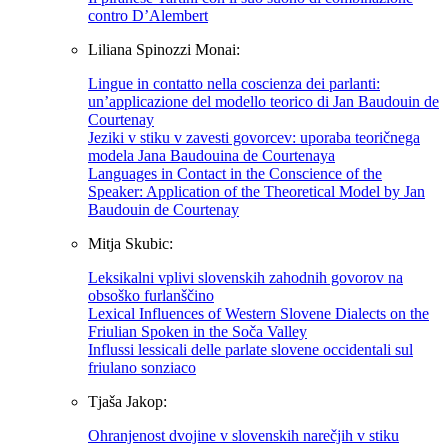
contro D’Alembert
Liliana Spinozzi Monai:
Lingue in contatto nella coscienza dei parlanti:
un’applicazione del modello teorico di Jan Baudouin de
Courtenay
Jeziki v stiku v zavesti govorcev: uporaba teoričnega
modela Jana Baudouina de Courtenaya
Languages in Contact in the Conscience of the
Speaker: Application of the Theoretical Model by Jan
Baudouin de Courtenay
Mitja Skubic:
Leksikalni vplivi slovenskih zahodnih govorov na
obsoško furlanščino
Lexical Influences of Western Slovene Dialects on the
Friulian Spoken in the Soča Valley
Influssi lessicali delle parlate slovene occidentali sul
friulano sonziaco
Tjaša Jakop:
Ohranjenost dvojine v slovenskih narečjih v stiku