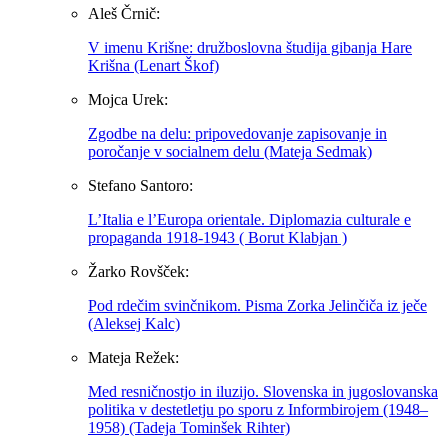
Aleš Črnič:
V imenu Krišne: družboslovna študija gibanja Hare
Krišna (Lenart Škof)
Mojca Urek:
Zgodbe na delu: pripovedovanje zapisovanje in
poročanje v socialnem delu (Mateja Sedmak)
Stefano Santoro:
L’Italia e l’Europa orientale. Diplomazia culturale e
propaganda 1918-1943 ( Borut Klabjan )
Žarko Rovšček:
Pod rdečim svinčnikom. Pisma Zorka Jelinčiča iz ječe
(Aleksej Kalc)
Mateja Režek:
Med resničnostjo in iluzijo. Slovenska in jugoslovanska
politika v destetletju po sporu z Informbirojem (1948–
1958) (Tadeja Tominšek Rihter)