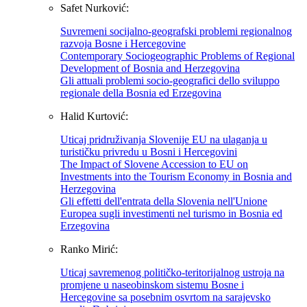
Safet Nurković:
Suvremeni socijalno-geografski problemi regionalnog
razvoja Bosne i Hercegovine
Contemporary Sociogeographic Problems of Regional
Development of Bosnia and Herzegovina
Gli attuali problemi socio-geografici dello sviluppo
regionale della Bosnia ed Erzegovina
Halid Kurtović:
Uticaj pridruživanja Slovenije EU na ulaganja u
turističku privredu u Bosni i Hercegovini
The Impact of Slovene Accession to EU on
Investments into the Tourism Economy in Bosnia and
Herzegovina
Gli effetti dell'entrata della Slovenia nell'Unione
Europea sugli investimenti nel turismo in Bosnia ed
Erzegovina
Ranko Mirić:
Uticaj savremenog političko-teritorijalnog ustroja na
promjene u naseobinskom sistemu Bosne i
Hercegovine sa posebnim osvrtom na sarajevsko