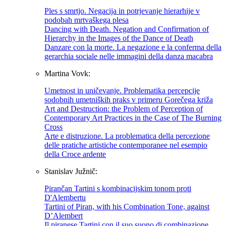
Ples s smrtjo. Negacija in potrjevanje hierarhije v
podobah mrtvaškega plesa
Dancing with Death. Negation and Confirmation of
Hierarchy in the Images of the Dance of Death
Danzare con la morte. La negazione e la conferma della
gerarchia sociale nelle immagini della danza macabra
Martina Vovk:
Umetnost in uničevanje. Problematika percepcije
sodobnih umetniških praks v primeru Gorečega križa
Art and Destruction: the Problem of Perception of
Contemporary Art Practices in the Case of The Burning
Cross
Arte e distruzione. La problematica della percezione
delle pratiche artistiche contemporanee nel esempio
della Croce ardente
Stanislav Južnič:
Pirančan Tartini s kombinacijskim tonom proti
D'Alembertu
Tartini of Piran, with his Combination Tone, against
D’Alembert
Il piranese Tartini con il suo suono di combinazione