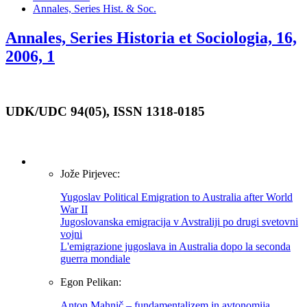
Annales, Series Hist. & Soc.
Annales, Series Historia et Sociologia, 16,
2006, 1
UDK/UDC 94(05), ISSN 1318-0185
Jože Pirjevec:
Yugoslav Political Emigration to Australia after World
War II
Jugoslovanska emigracija v Avstraliji po drugi svetovni
vojni
L'emigrazione jugoslava in Australia dopo la seconda
guerra mondiale
Egon Pelikan:
Anton Mahnič – fundamentalizem in avtonomija