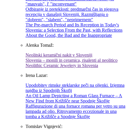
"mauvais", l' "inconvenant"
Odbiranje iz preteklosti: predmarčni čas in njegova
recepcija v današnji Sloveniji. Razmišljanja o
"dobrem", "slabem", "neprimernem"
The Pre-march Period and Its Reception in Today's
Slovenia: a Selection From the Past, with Reflections
About the Good, the Bad and the Inappropriate
Alenka Tomaž:
Neolitski keramični nakit v Sloveniji
Slovenia – monili in ceramica, risalenti al neolitico
Neolithic Ceramic Jewelery in Slovenia
Irena Lazar:
Upodobitev rimske steklarske peči na oljenki. Izjemna
najdba iz Spodnjih Škofij
An Oil Lamp Depicting a Roman Glass Furnace – A
New Find from Križišče near Spodnje Škofije
Raffigurazione di una fornace romana per vetro su una
lampada ad olio. Ritrovamento eccezionale in una
tomba a Križišče a Spodnje Škofije
Tomislav Vignjević: