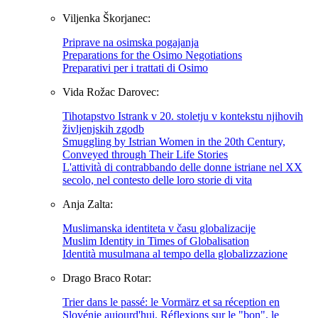
Viljenka Škorjanec:
Priprave na osimska pogajanja
Preparations for the Osimo Negotiations
Preparativi per i trattati di Osimo
Vida Rožac Darovec:
Tihotapstvo Istrank v 20. stoletju v kontekstu njihovih
življenjskih zgodb
Smuggling by Istrian Women in the 20th Century,
Conveyed through Their Life Stories
L'attività di contrabbando delle donne istriane nel XX
secolo, nel contesto delle loro storie di vita
Anja Zalta:
Muslimanska identiteta v času globalizacije
Muslim Identity in Times of Globalisation
Identità musulmana al tempo della globalizzazione
Drago Braco Rotar:
Trier dans le passé: le Vormärz et sa réception en
Slovénie aujourd'hui. Réflexions sur le "bon", le