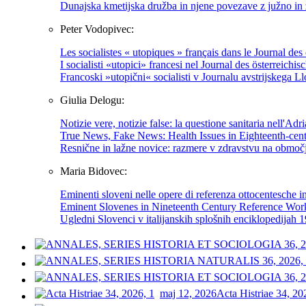
Dunajska kmetijska družba in njene povezave z južno i
Peter Vodopivec:
Les socialistes « utopiques » français dans le Journal d
I socialisti «utopici» francesi nel Journal des österreic
Francoski »utopični« socialisti v Journalu avstrijskega
Giulia Delogu:
Notizie vere, notizie false: la questione sanitaria nell'Ad
True News, Fake News: Health Issues in Eighteenth-cent
Resnične in lažne novice: razmere v zdravstvu na območju 
Maria Bidovec:
Eminenti sloveni nelle opere di referenza ottocentesche in
Eminent Slovenes in Nineteenth Century Reference Works
Ugledni Slovenci v italijanskih splošnih enciklopedijah 19
maj 12, 2026
Acta Histriae 34, 20