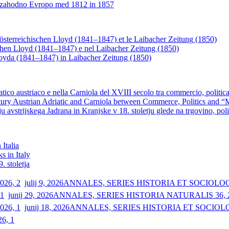
n zahodno Evropo med 1812 in 1857
es österreichischen Lloyd (1841–1847) et le Laibacher Zeitung (1850)
hischen Lloyd (1841–1847) e nel Laibacher Zeitung (1850)
 Lloyda (1841–1847) in Laibacher Zeitung (1850)
riatico austriaco e nella Carniola del XVIII secolo tra commercio, politi
ury Austrian Adriatic and Carniola between Commerce, Politics and “
avstrijskega Jadrana in Kranjske v 18. stoletju glede na trgovino, poli
 Italia
 in Italy
. stoletja
julij 9, 2026
ANNALES, SERIES HISTORIA ET SOCIOLOGIA
junij 29, 2026
ANNALES, SERIES HISTORIA NATURALIS 36, 2
junij 18, 2026
ANNALES, SERIES HISTORIA ET SOCIOLOGI
26, 1