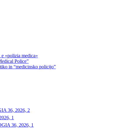
ca e «polizia medica»
Medical Police”
tiko in “medicinsko policijo”
 36, 2026, 2
026, 1
A 36, 2026, 1