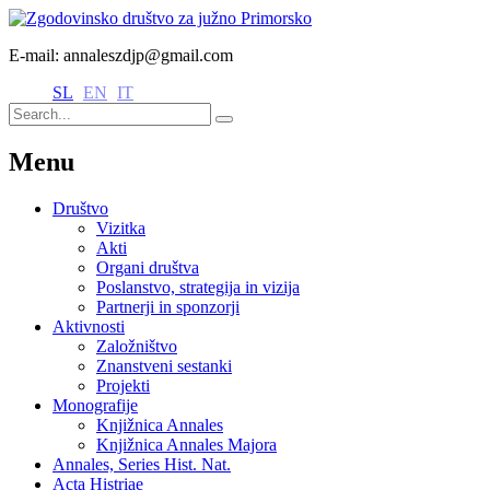
E-mail: annaleszdjp@gmail.com
SL
EN
IT
Menu
Društvo
Vizitka
Akti
Organi društva
Poslanstvo, strategija in vizija
Partnerji in sponzorji
Aktivnosti
Založništvo
Znanstveni sestanki
Projekti
Monografije
Knjižnica Annales
Knjižnica Annales Majora
Annales, Series Hist. Nat.
Acta Histriae