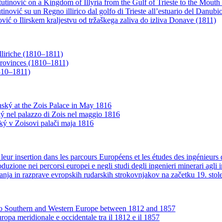
utinović on a Kingdom of Illyria from the Gulf of Trieste to the Mouth
nović su un Regno illirico dal golfo di Trieste allʼestuario del Danubi
vić o Ilirskem kraljestvu od tržaškega zaliva do izliva Donave (1811)
lliriche (1810–1811)
 Provinces (1810–1811)
1810–1811)
ský at the Zois Palace in May 1816
ý nel palazzo di Zois nel maggio 1816
ký v Zoisovi palači maja 1816
à leur insertion dans les parcours Européens et les études des ingénieur
roduzione nei percorsi europei e negli studi degli ingenieri minerari agli
anja in razprave evropskih rudarskih strokovnjakov na začetku 19. stole
s to Southern and Western Europe between 1812 and 1857
ropa meridionale e occidentale tra il 1812 e il 1857