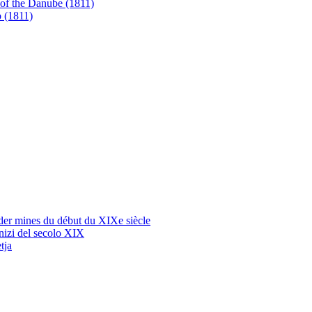
 of the Danube (1811)
o (1811)
s der mines du début du XIXe siècle
 inizi del secolo XIX
tja