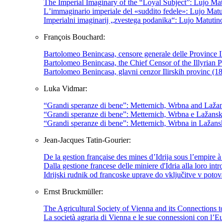
The Imperial Imaginary of the “Loyal Subject”: Lujo Mat
Lʼimmaginario imperiale del «suddito fedele»: Lujo Matuti
Imperialni imaginarij „zvestega podanika“: Lujo Matutino
François Bouchard:
Bartolomeo Benincasa, censore generale delle Province I
Bartolomeo Benincasa, the Chief Censor of the Illyrian
Bartolomeo Benincasa, glavni cenzor Ilirskih provinc (
Luka Vidmar:
“Grandi speranze di bene”: Metternich, Wrbna and Lažan
“Grandi speranze di bene”: Metternich, Wrbna e Lažansk
“Grandi speranze di bene”: Metternich, Wrbna in Lažans
Jean-Jacques Tatin-Gourier:
De la gestion française des mines d’Idrija sous l’empire 
Dalla gestione francese delle miniere d'Idria alla loro int
Idrijski rudnik od francoske uprave do vključitve v potov
Ernst Bruckmüller:
The Agricultural Society of Vienna and its Connection
La società agraria di Vienna e le sue connessioni con l’Eu