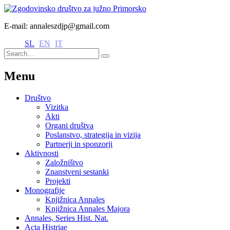
E-mail: annaleszdjp@gmail.com
SL
EN
IT
Menu
Društvo
Vizitka
Akti
Organi društva
Poslanstvo, strategija in vizija
Partnerji in sponzorji
Aktivnosti
Založništvo
Znanstveni sestanki
Projekti
Monografije
Knjižnica Annales
Knjižnica Annales Majora
Annales, Series Hist. Nat.
Acta Histriae