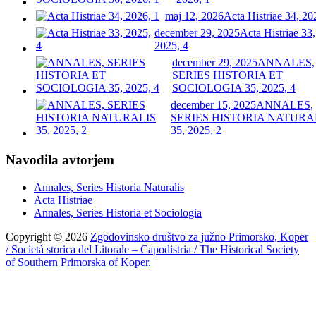
maj 12, 2026
Acta Histriae 34, 20
december 29, 2025
Acta Histriae 33,
2025, 4
december 29, 2025
ANNALES,
SERIES HISTORIA ET
SOCIOLOGIA 35, 2025, 4
december 15, 2025
ANNALES,
SERIES HISTORIA NATURA
35, 2025, 2
Navodila avtorjem
Annales, Series Historia Naturalis
Acta Histriae
Annales, Series Historia et Sociologia
Copyright © 2026
Zgodovinsko društvo za južno Primorsko, Koper
/ Società storica del Litorale – Capodistria / The Historical Society
of Southern Primorska of Koper.