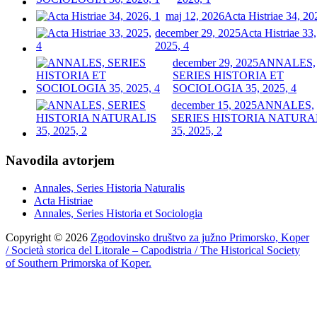
maj 12, 2026
Acta Histriae 34, 20
december 29, 2025
Acta Histriae 33,
2025, 4
december 29, 2025
ANNALES,
SERIES HISTORIA ET
SOCIOLOGIA 35, 2025, 4
december 15, 2025
ANNALES,
SERIES HISTORIA NATURA
35, 2025, 2
Navodila avtorjem
Annales, Series Historia Naturalis
Acta Histriae
Annales, Series Historia et Sociologia
Copyright © 2026
Zgodovinsko društvo za južno Primorsko, Koper
/ Società storica del Litorale – Capodistria / The Historical Society
of Southern Primorska of Koper.