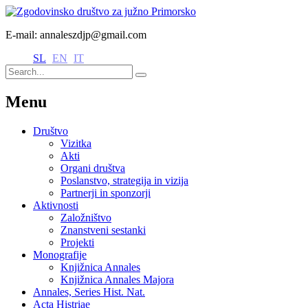
E-mail: annaleszdjp@gmail.com
SL
EN
IT
Menu
Društvo
Vizitka
Akti
Organi društva
Poslanstvo, strategija in vizija
Partnerji in sponzorji
Aktivnosti
Založništvo
Znanstveni sestanki
Projekti
Monografije
Knjižnica Annales
Knjižnica Annales Majora
Annales, Series Hist. Nat.
Acta Histriae