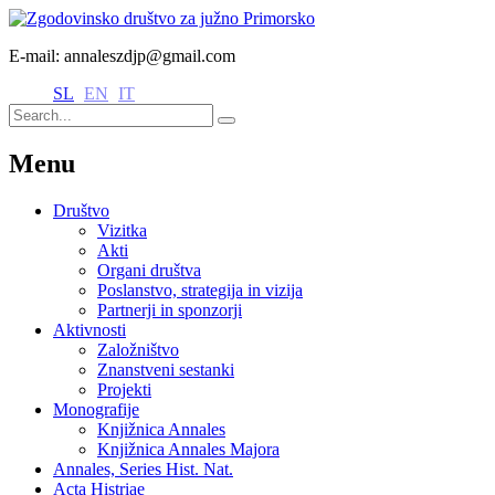
E-mail: annaleszdjp@gmail.com
SL
EN
IT
Menu
Društvo
Vizitka
Akti
Organi društva
Poslanstvo, strategija in vizija
Partnerji in sponzorji
Aktivnosti
Založništvo
Znanstveni sestanki
Projekti
Monografije
Knjižnica Annales
Knjižnica Annales Majora
Annales, Series Hist. Nat.
Acta Histriae