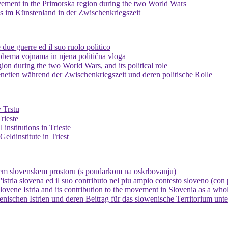
movement in the Primorska region during the two World Wars
s im Künstenland in der Zwischenkriegszeit
 due guerre ed il suo ruolo politico
 obema vojnama in njena politična vloga
ion during the two World Wars, and its political role
netien während der Zwischenkriegszeit und deren politische Rolle
 Trstu
rieste
 institutions in Trieste
ldinstitute in Triest
rąem slovenskem prostoru (s poudarkom na oskrbovanju)
'istria slovena ed il suo contributo nel piu ampio contesto sloveno (con p
ovene Istria and its contribution to the movement in Slovenia as a whol
schen Istrien und deren Beitrag für das slowenische Territorium unte