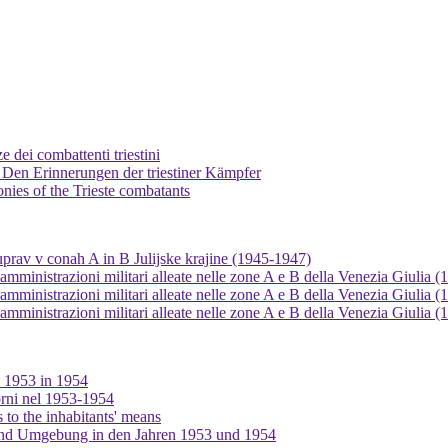
 dei combattenti triestini
Den Erinnerungen der triestiner Kämpfer
onies of the Trieste combatants
 uprav v conah A in B Julijske krajine (1945-1947)
le amministrazioni militari alleate nelle zone A e B della Venezia Giulia 
le amministrazioni militari alleate nelle zone A e B della Venezia Giulia 
le amministrazioni militari alleate nelle zone A e B della Venezia Giulia 
ta 1953 in 1954
torni nel 1953-1954
s to the inhabitants' means
und Umgebung in den Jahren 1953 und 1954