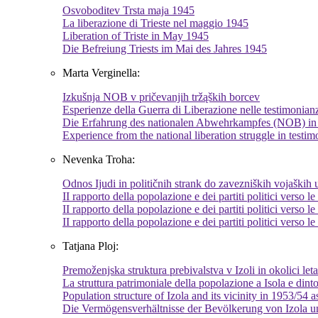
Osvoboditev Trsta maja 1945
La liberazione di Trieste nel maggio 1945
Liberation of Triste in May 1945
Die Befreiung Triests im Mai des Jahres 1945
Marta Verginella:
Izkušnja NOB v pričevanjih tržąških borcev
Esperienze della Guerra di Liberazione nelle testimonianze
Die Erfahrung des nationalen Abwehrkampfes (NOB) in 
Experience from the national liberation struggle in testim
Nevenka Troha:
Odnos Ijudi in političnih strank do zavezniških vojaških
II rapporto della popolazione e dei partiti politici verso 
II rapporto della popolazione e dei partiti politici verso 
II rapporto della popolazione e dei partiti politici verso 
Tatjana Ploj:
Premoženjska struktura prebivalstva v Izoli in okolici le
La struttura patrimoniale della popolazione a Isola e din
Population structure of Izola and its vicinity in 1953/54 a
Die Vermögensverhältnisse der Bevölkerung von Izola 