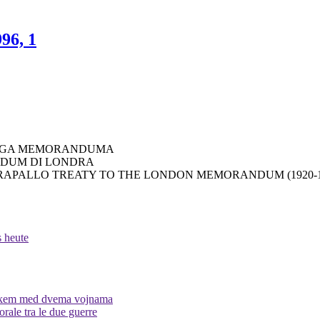
996, 1
KEGA MEMORANDUMA
NDUM DI LONDRA
RAPALLO TREATY TO THE LONDON MEMORANDUM (1920-1
s heute
orskem med dvema vojnama
torale tra le due guerre