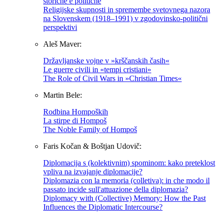
storiche e politiche
Religijske skupnosti in spremembe svetovnega nazora
na Slovenskem (1918–1991) v zgodovinsko-politični
perspektivi
Aleš Maver:
Državljanske vojne v »krščanskih časih«
Le guerre civili in «tempi cristiani»
The Role of Civil Wars in »Christian Times«
Martin Bele:
Rodbina Hompoških
La stirpe di Hompoš
The Noble Family of Hompoš
Faris Kočan & Boštjan Udovič:
Diplomacija s (kolektivnim) spominom: kako preteklost
vpliva na izvajanje diplomacije?
Diplomazia con la memoria (colletiva): in che modo il
passato incide sull'attuazione della diplomazia?
Diplomacy with (Collective) Memory: How the Past
Influences the Diplomatic Intercourse?