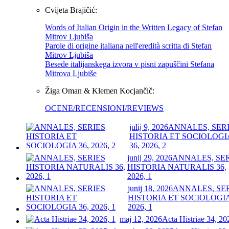
Cvijeta Brajičić:
Words of Italian Origin in the Written Legacy of Stefan
Mitrov Ljubiša
Parole di origine italiana nell'eredità scritta di Stefan
Mitrov Ljubiša
Besede italijanskega izvora v pisni zapuščini Stefana
Mitrova Ljubiše
Žiga Oman & Klemen Kocjančič:
OCENE/RECENSIONI/REVIEWS
julij 9, 2026
ANNALES, SER
HISTORIA ET SOCIOLOGI
36, 2026, 2
junij 29, 2026
ANNALES, SE
HISTORIA NATURALIS 36,
2026, 1
junij 18, 2026
ANNALES, SE
HISTORIA ET SOCIOLOGIA
2026, 1
maj 12, 2026
Acta Histriae 34, 20