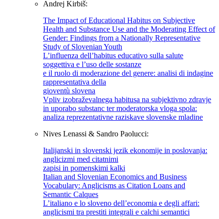
Andrej Kirbiš:
The Impact of Educational Habitus on Subjective
Health and Substance Use and the Moderating Effect of
Gender: Findings from a Nationally Representative
Study of Slovenian Youth
L’influenza dell’habitus educativo sulla salute
soggettiva e l’uso delle sostanze
e il ruolo di moderazione del genere: analisi di indagine
rappresentativa della
gioventù slovena
Vpliv izobraževalnega habitusa na subjektivno zdravje
in uporabo substanc ter moderatorska vloga spola:
analiza reprezentativne raziskave slovenske mladine
Nives Lenassi & Sandro Paolucci:
Italijanski in slovenski jezik ekonomije in poslovanja:
anglicizmi med citatnimi
zapisi in pomenskimi kalki
Italian and Slovenian Economics and Business
Vocabulary: Anglicisms as Citation Loans and
Semantic Calques
L’italiano e lo sloveno dell’economia e degli affari:
anglicismi tra prestiti integrali e calchi semantici