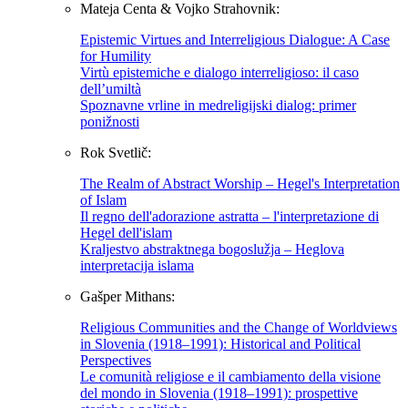
Mateja Centa & Vojko Strahovnik:
Epistemic Virtues and Interreligious Dialogue: A Case
for Humility
Virtù epistemiche e dialogo interreligioso: il caso
dell’umiltà
Spoznavne vrline in medreligijski dialog: primer
ponižnosti
Rok Svetlič:
The Realm of Abstract Worship – Hegel's Interpretation
of Islam
Il regno dell'adorazione astratta – l'interpretazione di
Hegel dell'islam
Kraljestvo abstraktnega bogoslužja – Heglova
interpretacija islama
Gašper Mithans:
Religious Communities and the Change of Worldviews
in Slovenia (1918–1991): Historical and Political
Perspectives
Le comunità religiose e il cambiamento della visione
del mondo in Slovenia (1918–1991): prospettive