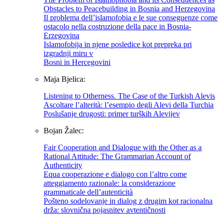
Obstacles to Peacebuilding in Bosnia and Herzegovina
Il problema dell’islamofobia e le sue conseguenze come
ostacolo nella costruzione della pace in Bosnia-
Erzegovina
Islamofobija in njene posledice kot prepreka pri
izgradnji miru v
Bosni in Hercegovini
Maja Bjelica:
Listening to Otherness. The Case of the Turkish Alevis
Ascoltare l’alterità: l’esempio degli Alevi della Turchia
Poslušanje drugosti: primer turških Alevijev
Bojan Žalec:
Fair Cooperation and Dialogue with the Other as a
Rational Attitude: The Grammarian Account of
Authenticity
Equa cooperazione e dialogo con l’altro come
atteggiamento razionale: la considerazione
grammaticale dell’autenticità
Pošteno sodelovanje in dialog z drugim kot racionalna
drža: slovnična pojasnitev avtentičnosti