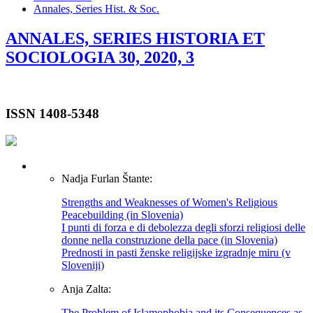
Annales, Series Hist. & Soc.
ANNALES, SERIES HISTORIA ET
SOCIOLOGIA 30, 2020, 3
ISSN 1408-5348
Nadja Furlan Štante:
Strengths and Weaknesses of Women's Religious
Peacebuilding (in Slovenia)
I punti di forza e di debolezza degli sforzi religiosi delle
donne nella construzione della pace (in Slovenia)
Prednosti in pasti ženske religijske izgradnje miru (v
Sloveniji)
Anja Zalta:
The Problem of Islamophobia and its Consequences as