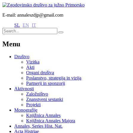
E-mail: annaleszdjp@gmail.com
SL
EN
IT
Menu
Društvo
Vizitka
Akti
Organi društva
Poslanstvo, strategija in vizija
Partnerji in sponzorji
Aktivnosti
Založništvo
Znanstveni sestanki
Projekti
Monografije
Knjižnica Annales
Knjižnica Annales Majora
Annales, Series Hist. Nat.
Acta Histriae