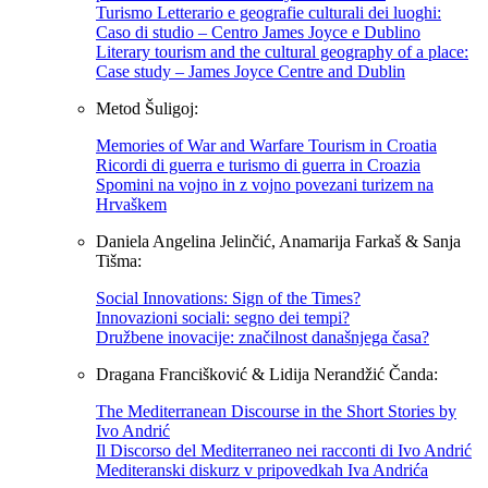
Turismo Letterario e geografie culturali dei luoghi:
Caso di studio – Centro James Joyce e Dublino
Literary tourism and the cultural geography of a place:
Case study – James Joyce Centre and Dublin
Metod Šuligoj:
Memories of War and Warfare Tourism in Croatia
Ricordi di guerra e turismo di guerra in Croazia
Spomini na vojno in z vojno povezani turizem na
Hrvaškem
Daniela Angelina Jelinčić, Anamarija Farkaš & Sanja
Tišma:
Social Innovations: Sign of the Times?
Innovazioni sociali: segno dei tempi?
Družbene inovacije: značilnost današnjega časa?
Dragana Francišković & Lidija Nerandžić Čanda:
The Mediterranean Discourse in the Short Stories by
Ivo Andrić
Il Discorso del Mediterraneo nei racconti di Ivo Andrić
Mediteranski diskurz v pripovedkah Iva Andrića