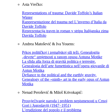
Asta Vrečko:
Representations of trauma: Davide Toffolo’s Italian
Winter
Rappresentazione del trauma nel L’inverno d’Italia da
Davide Toffolo
Reprezentacija travm in roman v stripu Italijanska zima
Davida Toffolo
Andrea Matošević & Iva Youens:
Prkos političkoj i zemaljskoj sili teži. Genealogija
„devete“ umjetnosti u ranom opusu Antuna Motike
La sfida alla forza di gravità politica e terrestre.
Genealogia dell’arte fumettistica nell’opera giovanile di
Antun Motika
Defiance to the political and the earthly gravity.
Genealogy of the »ninth« art in the early opus of Antun
Motika
Nenad Perošević & Miloš Krivokapić:
Prosvjećivanje naroda i problem nepismenosti u Crnoj
Gori i Jugoslaviji (1947−1951)
L’erudizione del popolo e il problema