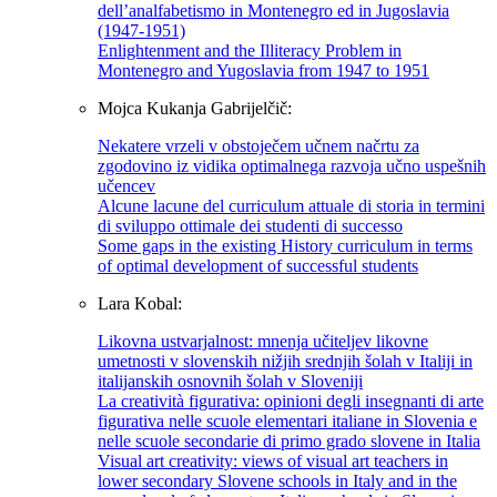
dell’analfabetismo in Montenegro ed in Jugoslavia
(1947-1951)
Enlightenment and the Illiteracy Problem in
Montenegro and Yugoslavia from 1947 to 1951
Mojca Kukanja Gabrijelčič:
Nekatere vrzeli v obstoječem učnem načrtu za
zgodovino iz vidika optimalnega razvoja učno uspešnih
učencev
Alcune lacune del curriculum attuale di storia in termini
di sviluppo ottimale dei studenti di successo
Some gaps in the existing History curriculum in terms
of optimal development of successful students
Lara Kobal:
Likovna ustvarjalnost: mnenja učiteljev likovne
umetnosti v slovenskih nižjih srednjih šolah v Italiji in
italijanskih osnovnih šolah v Sloveniji
La creatività figurativa: opinioni degli insegnanti di arte
figurativa nelle scuole elementari italiane in Slovenia e
nelle scuole secondarie di primo grado slovene in Italia
Visual art creativity: views of visual art teachers in
lower secondary Slovene schools in Italy and in the