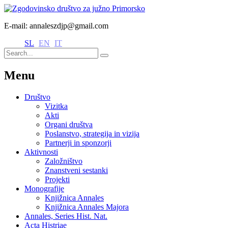
E-mail: annaleszdjp@gmail.com
SL
EN
IT
Menu
Društvo
Vizitka
Akti
Organi društva
Poslanstvo, strategija in vizija
Partnerji in sponzorji
Aktivnosti
Založništvo
Znanstveni sestanki
Projekti
Monografije
Knjižnica Annales
Knjižnica Annales Majora
Annales, Series Hist. Nat.
Acta Histriae