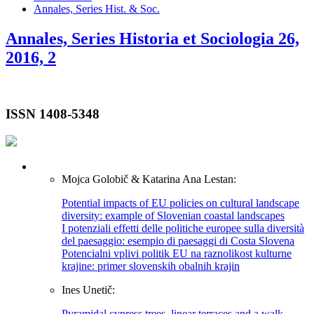
Annales, Series Hist. & Soc.
Annales, Series Historia et Sociologia 26,
2016, 2
ISSN 1408-5348
Mojca Golobič & Katarina Ana Lestan:
Potential impacts of EU policies on cultural landscape
diversity: example of Slovenian coastal landscapes
I potenziali effetti delle politiche europee sulla diversità
del paesaggio: esempio di paesaggi di Costa Slovena
Potencialni vplivi politik EU na raznolikost kulturne
krajine: primer slovenskih obalnih krajin
Ines Unetič:
Pyramidal cypress trees, linear terraces and a walk