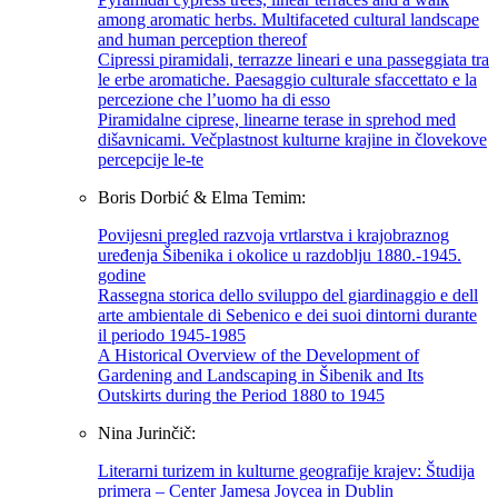
among aromatic herbs. Multifaceted cultural landscape
and human perception thereof
Cipressi piramidali, terrazze lineari e una passeggiata tra
le erbe aromatiche. Paesaggio culturale sfaccettato e la
percezione che l’uomo ha di esso
Piramidalne ciprese, linearne terase in sprehod med
dišavnicami. Večplastnost kulturne krajine in človekove
percepcije le-te
Boris Dorbić & Elma Temim:
Povijesni pregled razvoja vrtlarstva i krajobraznog
uređenja Šibenika i okolice u razdoblju 1880.-1945.
godine
Rassegna storica dello sviluppo del giardinaggio e dell
arte ambientale di Sebenico e dei suoi dintorni durante
il periodo 1945-1985
A Historical Overview of the Development of
Gardening and Landscaping in Šibenik and Its
Outskirts during the Period 1880 to 1945
Nina Jurinčič:
Literarni turizem in kulturne geografije krajev: Študija
primera – Center Jamesa Joycea in Dublin