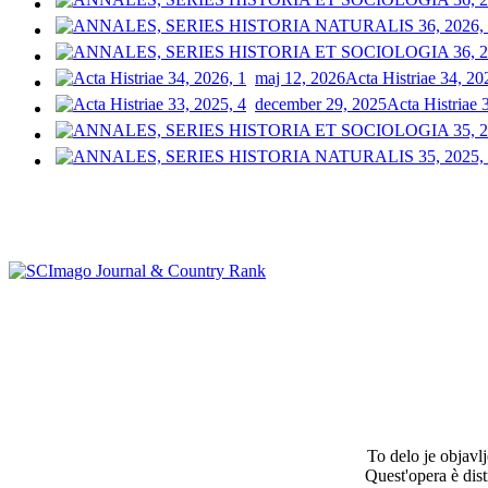
maj 12, 2026
Acta Histriae 34, 20
december 29, 2025
Acta Histriae 
To delo je objav
Quest'opera è dis