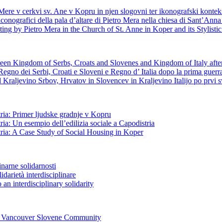
 Mere v cerkvi sv. Ane v Kopru in njen slogovni ter ikonografski kontek
 iconografici della pala d’altare di Pietro Mera nella chiesa di Sant’Anna
ting by Pietro Mera in the Church of St. Anne in Koper and its Stylist
tween Kingdom of Serbs, Croats and Slovenes and Kingdom of Italy aft
il Regno dei Serbi, Croati e Sloveni e Regno d’ Italia dopo la prima gue
raljevino Srbov, Hrvatov in Slovencev in Kraljevino Italijo po prvi s
tria: Primer ljudske gradnje v Kopru
ria: Un esempio dell’edilizia sociale a Capodistria
stria: A Case Study of Social Housing in Koper
inarne solidarnosti
lidarietà interdisciplinare
an interdisciplinary solidarity
the Vancouver Slovene Community