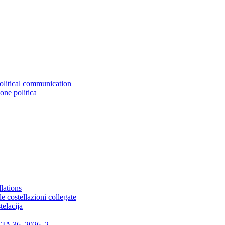
political communication
ione politica
lations
 costellazioni collegate
elacija
 36, 2026, 2