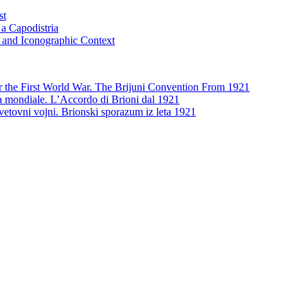
st
 a Capodistria
ic and Iconographic Context
er the First World War. The Brijuni Convention From 1921
rra mondiale. L’Accordo di Brioni dal 1921
vetovni vojni. Brionski sporazum iz leta 1921