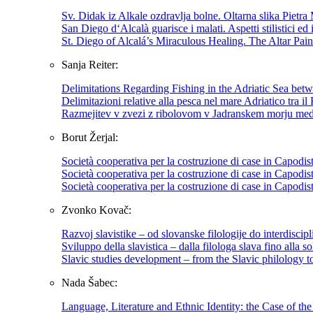
Sv. Didak iz Alkale ozdravlja bolne. Oltarna slika Pietra
San Diego d‘Alcalà guarisce i malati. Aspetti stilistici ed
St. Diego of Alcalá’s Miraculous Healing. The Altar Pain
Sanja Reiter:
Delimitations Regarding Fishing in the Adriatic Sea be
Delimitazioni relative alla pesca nel mare Adriatico tra 
Razmejitev v zvezi z ribolovom v Jadranskem morju med K
Borut Žerjal:
Società cooperativa per la costruzione di case in Capodis
Società cooperativa per la costruzione di case in Capodist
Società cooperativa per la costruzione di case in Capodi
Zvonko Kovač:
Razvoj slavistike – od slovanske filologije do interdiscipl
Sviluppo della slavistica – dalla filologa slava fino alla so
Slavic studies development – from the Slavic philology to 
Nada Šabec:
Language, Literature and Ethnic Identity: the Case of 