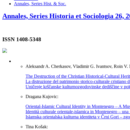
Annales, Series Hist. & Soc.
Annales, Series Historia et Sociologia 26, 2
ISSN 1408-5348
Aleksandr A. Cherkasov, Vladimir G. Ivantsov, Roin V. 
The Destruction of the Christian Historical-Cultural Heri
La distruzione del patrimonio storico-culturale cristiano 
Uničenje krščanske kulturnozgodovinske dediščine v pokra
Dragana Kujovic:
Oriental-Islamic Cultural Identity in Montenegro – A Mu
Identità culturale orientale-islamica in Montenegro – una
Islamska orientalska kulturna identiteta v Črni Gori – z
Tina Košak: