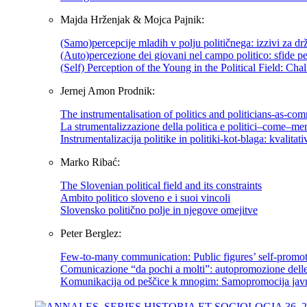
Majda Hrženjak & Mojca Pajnik:
(Samo)percepcije mladih v polju političnega: izzivi za dr
(Auto)percezione dei giovani nel campo politico: sfide pe
(Self) Perception of the Young in the Political Field: Cha
Jernej Amon Prodnik:
The instrumentalisation of politics and politicians-as-co
La strumentalizzazione della politica e politici–come–merce
Instrumentalizacija politike in politiki-kot-blaga: kvalita
Marko Ribać:
The Slovenian political field and its constraints
Ambito politico sloveno e i suoi vincoli
Slovensko politično polje in njegove omejitve
Peter Berglez:
Few-to-many communication: Public figures’ self-promoti
Comunicazione “da pochi a molti”: autopromozione delle p
Komunikacija od peščice k mnogim: Samopromocija javnih