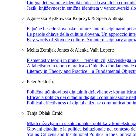
Lingua, letteratura e identità etnica: Il caso della comun
Jezik, književnost in etnična identiteta v vancouverski sl
Agnieszka Będkowska-Kopczyk & Špela Antloga:
Ključne besede slovenske kulture. Interdisciplinarni prist
Le parole chiave della cultura slovena. Un approccio inte
Key words of Slovene culture. An interdiscipinary appro
Melita Zemljak Jontes & Alenka Valh Lopert:
Pismenost v teoriji in praksi – temeljni cilj slovenskega 
Alfabetismo in teoria e pratica – Obiettivo fondamentale d
Literacy in Theory and Practice – a Fundamental Objecti
Peter Sekloča:
Politična učinkovitost digitalnih državljanov: komuniciran
Efficacia politica dei cittadini digitali: comunicazione nel
Political effectivness of digital citizens: communication i
Tanja Oblak Črnič:
Mladi državljani in institucionalna politika v kontekstu pa
Giovani cittadini e la politica istituzionale nel contesto de
Young Citizens and Institutional Politics in the Context o