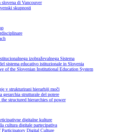
ità slovena di Vancouver
ovenski skupnosti
op
rdisciplinare
ach
institucionalnega izobraževalnega Sistema
el sistema educativo istituzionale in Slovenia
ve of the Slovenian Institutional Education System
je v strukturirani hierarhiji moči
la gerarchia strutturale del potere
n the structured hierarchies of power
rticipativne digitalne kulture
lla cultura digitale partecipativa
f Participatory Digital Culture