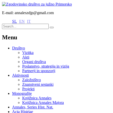
E-mail: annaleszdjp@gmail.com
SL
EN
IT
Menu
Društvo
Vizitka
Akti
Organi društva
Poslanstvo, strategija in vizija
Partnerji in sponzorji
Aktivnosti
Založništvo
Znanstveni sestanki
Projekti
Monografije
Knjižnica Annales
Knjižnica Annales Majora
Annales, Series Hist. Nat.
Acta Histriae