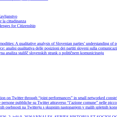
žavljanstvo
r la cittadinanza
llenges for Citizenship
mmodities: A qualitative analysis of Slovenian parties’ understanding of 
: analisi qualitativa delle posizioni dei partiti sloveni sulla comunicaz
tivna analiza stališč slovenskih strank o političnem komuniciranju
on on Twitter through “joint performances” in small networked constel
ersone pubbliche su Twitter attraverso “l’azione comune” nelle piccole
 osebnosti na Twitterju s skupnim nastopanjem v malih spletnih konst
julij 9, 2026
ANNALES, SERIES HISTORIA ET SOCIOLOGIA