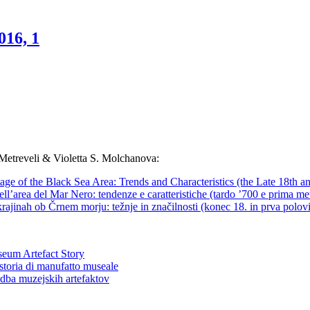
016, 1
Metreveli & Violetta S. Molchanova:
tage of the Black Sea Area: Trends and Characteristics (the Late 18th and
dell’area del Mar Nero: tendenze e caratteristiche (tardo ’700 e prima me
jinah ob Črnem morju: težnje in značilnosti (konec 18. in prva polovic
seum Artefact Story
 storia di manufatto museale
godba muzejskih artefaktov