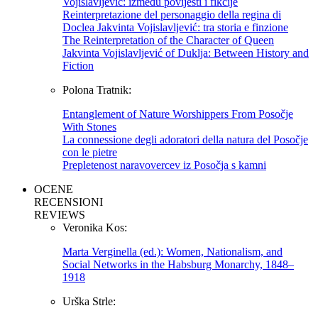
Vojislavljević: između povijesti i fikcije
Reinterpretazione del personaggio della regina di
Doclea Jakvinta Vojislavljević: tra storia e finzione
The Reinterpretation of the Character of Queen
Jakvinta Vojislavljević of Duklja: Between History and
Fiction
Polona Tratnik:
Entanglement of Nature Worshippers From Posočje
With Stones
La connessione degli adoratori della natura del Posočje
con le pietre
Prepletenost naravovercev iz Posočja s kamni
OCENE
RECENSIONI
REVIEWS
Veronika Kos:
Marta Verginella (ed.): Women, Nationalism, and
Social Networks in the Habsburg Monarchy, 1848–
1918
Urška Strle: