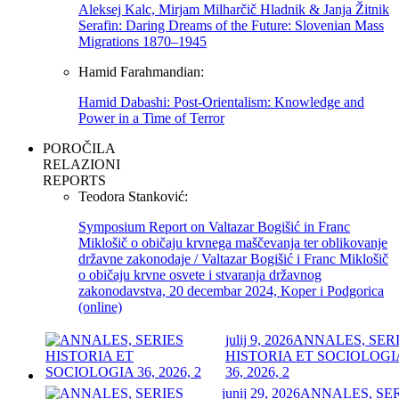
Aleksej Kalc, Mirjam Milharčič Hladnik & Janja Žitnik
Serafin: Daring Dreams of the Future: Slovenian Mass
Migrations 1870–1945
Hamid Farahmandian:
Hamid Dabashi: Post-Orientalism: Knowledge and
Power in a Time of Terror
POROČILA
RELAZIONI
REPORTS
Teodora Stanković:
Symposium Report on Valtazar Bogišić in Franc
Miklošič o običaju krvnega maščevanja ter oblikovanje
državne zakonodaje / Valtazar Bogišić i Franc Miklošič
o običaju krvne osvete i stvaranja državnog
zakonodavstva, 20 decembar 2024, Koper i Podgorica
(online)
julij 9, 2026
ANNALES, SER
HISTORIA ET SOCIOLOGI
36, 2026, 2
junij 29, 2026
ANNALES, SE