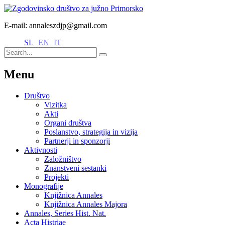
E-mail: annaleszdjp@gmail.com
SL
EN
IT
Menu
Društvo
Vizitka
Akti
Organi društva
Poslanstvo, strategija in vizija
Partnerji in sponzorji
Aktivnosti
Založništvo
Znanstveni sestanki
Projekti
Monografije
Knjižnica Annales
Knjižnica Annales Majora
Annales, Series Hist. Nat.
Acta Histriae