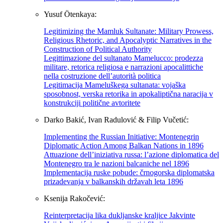
Yusuf Ötenkaya:
Legitimizing the Mamluk Sultanate: Military Prowess,
Religious Rhetoric, and Apocalyptic Narratives in the
Construction of Political Authority
Legittimazione del sultanato Mamelucco: prodezza
militare, retorica religiosa e narrazioni apocalittiche
nella costruzione dell’autorità politica
Legitimacija Mameluškega sultanata: vojaška
sposobnost, verska retorika in apokaliptična naracija v
konstrukciji politične avtoritete
Darko Bakić, Ivan Radulović & Filip Vučetić:
Implementing the Russian Initiative: Montenegrin
Diplomatic Action Among Balkan Nations in 1896
Attuazione dell’iniziativa russa: l’azione diplomatica del
Montenegro tra le nazioni balcaniche nel 1896
Implementacija ruske pobude: črnogorska diplomatska
prizadevanja v balkanskih državah leta 1896
Ksenija Rakočević:
Reinterpretacija lika dukljanske kraljice Jakvinte