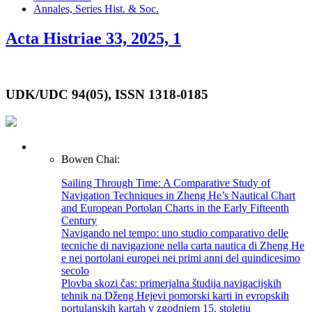
Annales, Series Hist. & Soc.
Acta Histriae 33, 2025, 1
UDK/UDC 94(05), ISSN 1318-0185
Bowen Chai:
Sailing Through Time: A Comparative Study of
Navigation Techniques in Zheng He’s Nautical Chart
and European Portolan Charts in the Early Fifteenth
Century
Navigando nel tempo: uno studio comparativo delle
tecniche di navigazione nella carta nautica di Zheng He
e nei portolani europei nei primi anni del quindicesimo
secolo
Plovba skozi čas: primerjalna študija navigacijskih
tehnik na Dženg Hejevi pomorski karti in evropskih
portulanskih kartah v zgodnjem 15. stoletju