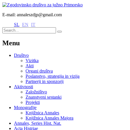
E-mail: annaleszdjp@gmail.com
SL
EN
IT
Menu
Društvo
Vizitka
Akti
Organi društva
Poslanstvo, strategija in vizija
Partnerji in sponzorji
Aktivnosti
Založništvo
Znanstveni sestanki
Projekti
Monografije
Knjižnica Annales
Knjižnica Annales Majora
Annales, Series Hist. Nat.
Acta Histriae