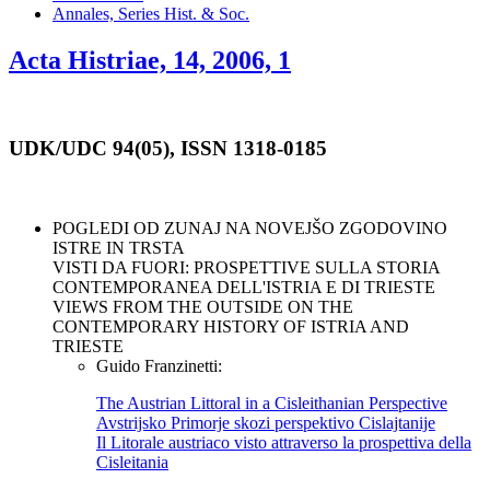
Annales, Series Hist. & Soc.
Acta Histriae, 14, 2006, 1
UDK/UDC 94(05), ISSN 1318-0185
POGLEDI OD ZUNAJ NA NOVEJŠO ZGODOVINO
ISTRE IN TRSTA
VISTI DA FUORI: PROSPETTIVE SULLA STORIA
CONTEMPORANEA DELL'ISTRIA E DI TRIESTE
VIEWS FROM THE OUTSIDE ON THE
CONTEMPORARY HISTORY OF ISTRIA AND
TRIESTE
Guido Franzinetti:
The Austrian Littoral in a Cisleithanian Perspective
Avstrijsko Primorje skozi perspektivo Cislajtanije
Il Litorale austriaco visto attraverso la prospettiva della
Cisleitania