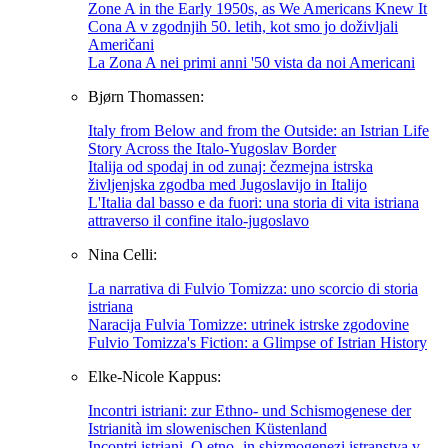
Zone A in the Early 1950s, as We Americans Knew It
Cona A v zgodnjih 50. letih, kot smo jo doživljali
Američani
La Zona A nei primi anni '50 vista da noi Americani
Bjørn Thomassen:
Italy from Below and from the Outside: an Istrian Life
Story Across the Italo-Yugoslav Border
Italija od spodaj in od zunaj: čezmejna istrska
življenjska zgodba med Jugoslavijo in Italijo
L'Italia dal basso e da fuori: una storia di vita istriana
attraverso il confine italo-jugoslavo
Nina Celli:
La narrativa di Fulvio Tomizza: uno scorcio di storia
istriana
Naracija Fulvia Tomizze: utrinek istrske zgodovine
Fulvio Tomizza's Fiction: a Glimpse of Istrian History
Elke-Nicole Kappus:
Incontri istriani: zur Ethno- und Schismogenese der
Istrianità im slowenischen Küstenland
Incontri istriani. O etno- in shizmogenezi istranstva v