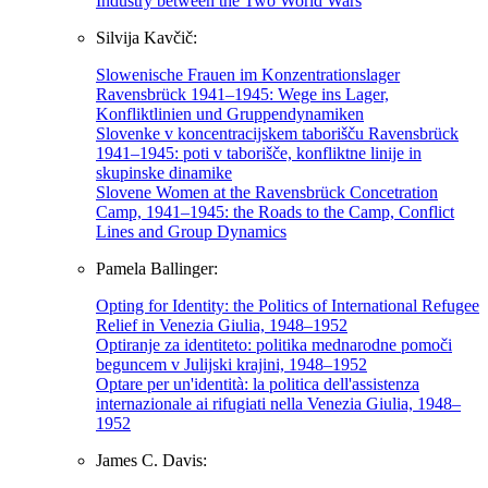
Industry between the Two World Wars
Silvija Kavčič:
Slowenische Frauen im Konzentrationslager
Ravensbrück 1941–1945: Wege ins Lager,
Konfliktlinien und Gruppendynamiken
Slovenke v koncentracijskem taborišču Ravensbrück
1941–1945: poti v taborišče, konfliktne linije in
skupinske dinamike
Slovene Women at the Ravensbrück Concetration
Camp, 1941–1945: the Roads to the Camp, Conflict
Lines and Group Dynamics
Pamela Ballinger:
Opting for Identity: the Politics of International Refugee
Relief in Venezia Giulia, 1948–1952
Optiranje za identiteto: politika mednarodne pomoči
beguncem v Julijski krajini, 1948–1952
Optare per un'identità: la politica dell'assistenza
internazionale ai rifugiati nella Venezia Giulia, 1948–
1952
James C. Davis: