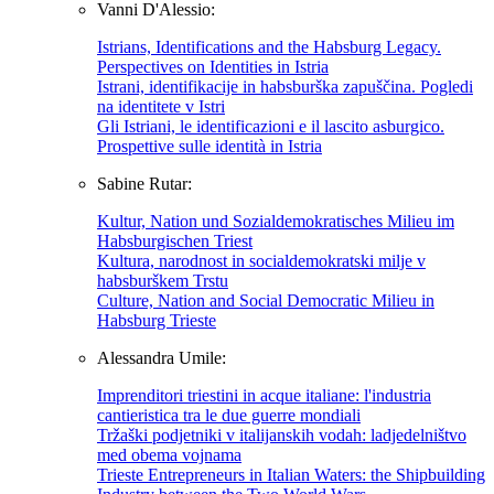
Vanni D'Alessio:
Istrians, Identifications and the Habsburg Legacy.
Perspectives on Identities in Istria
Istrani, identifikacije in habsburška zapuščina. Pogledi
na identitete v Istri
Gli Istriani, le identificazioni e il lascito asburgico.
Prospettive sulle identità in Istria
Sabine Rutar:
Kultur, Nation und Sozialdemokratisches Milieu im
Habsburgischen Triest
Kultura, narodnost in socialdemokratski milje v
habsburškem Trstu
Culture, Nation and Social Democratic Milieu in
Habsburg Trieste
Alessandra Umile:
Imprenditori triestini in acque italiane: l'industria
cantieristica tra le due guerre mondiali
Tržaški podjetniki v italijanskih vodah: ladjedelništvo
med obema vojnama
Trieste Entrepreneurs in Italian Waters: the Shipbuilding