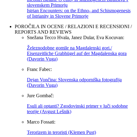
slovenskem Primorju
Istrian Encounters: on the Ethno- and Schismogenesis
of Istrianity in Slovene Primorje
POROČILA IN OCENE / RELAZIONI E RECENSIONI /
REPORTS AND REVIEWS
Snežana Tecco Hvala, Janez Dular, Eva Kocuvan:
Železnodobne gomile na Magdalenski gori./
Eisenzeitliche Grabhügel auf der Magdalenska gora
(Davorin Vuga)
Franc Fabec:
Dejan Vončina: Slovenska odporniška fotografija
(Davorin Vuga)
Jure Gombač:
Esuli ali optanti? Zgodovinski primer v luči sodobne
teorije (Avgust Lešnik)
Marco Fossati:
Terorizem in teroristi (Klemen Pust)