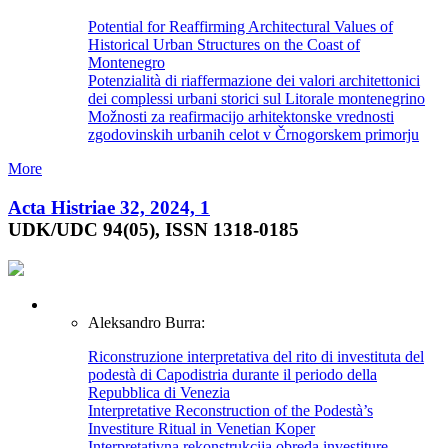
Potential for Reaffirming Architectural Values of
Historical Urban Structures on the Coast of
Montenegro
Potenzialità di riaffermazione dei valori architettonici
dei complessi urbani storici sul Litorale montenegrino
Možnosti za reafirmacijo arhitektonske vrednosti
zgodovinskih urbanih celot v Črnogorskem primorju
More
Acta Histriae 32, 2024, 1
UDK/UDC 94(05), ISSN 1318-0185
Aleksandro Burra:
Riconstruzione interpretativa del rito di investituta del
podestà di Capodistria durante il periodo della
Repubblica di Venezia
Interpretative Reconstruction of the Podestà’s
Investiture Ritual in Venetian Koper
Interpretativna rekonstrukcija obreda investiture