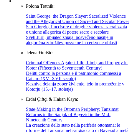
Polona Tratnik:
Saint George, the Dragon Slayer: Sacralized Violence
and the Allegorical Union of Sacred and Secular Power
San Giorgio, l’uccisore di draghi: violenza sacralizzata
e unione allegorica di potere sacro e secolare
Sveti Jurij, ubijalec zmaja: posvečeno nasilje in
alegorična združitev posvetne in cerkvene oblasti
Jelena Đurišić:
Criminal Offences Against Life, Limb, and Property in
Kotor (Fifteenth to Seventeenth Century)
Delitti contro la persona e il patrimonio commessi a
Cattaro (XV–XVII secolo)
Kazniva dejanja zoper življenje, telo in premoženje v
Kotorju (15.–17. stoletje)
Erdal Çiftçi & Hakan Kaya:
State-Making in the Ottoman Periphery: Tanzimat
Reforms in the Sanjak of Bayezid in the Mid-
Nineteenth Century
La creazione dello stato nella periferia ottomana: le
riforme del Tanzimat nel sangiaccato di Bayezid a metà