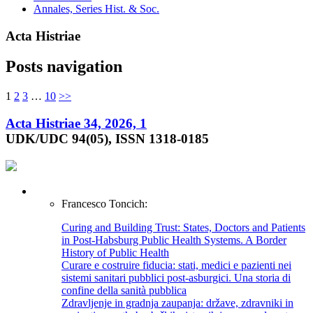
Annales, Series Hist. & Soc.
Acta Histriae
Posts navigation
1
2
3
…
10
>>
Acta Histriae 34, 2026, 1
UDK/UDC 94(05), ISSN 1318-0185
Francesco Toncich:
Curing and Building Trust: States, Doctors and Patients
in Post-Habsburg Public Health Systems. A Border
History of Public Health
Curare e costruire fiducia: stati, medici e pazienti nei
sistemi sanitari pubblici post-asburgici. Una storia di
confine della sanità pubblica
Zdravljenje in gradnja zaupanja: države, zdravniki in