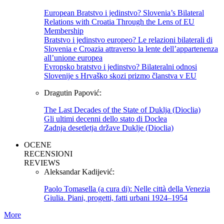
European Bratstvo i jedinstvo? Slovenia’s Bilateral
Relations with Croatia Through the Lens of EU
Membership
Bratstvo i jedinstvo europeo? Le relazioni bilaterali di
Slovenia e Croazia attraverso la lente dell’appartenenza
all’unione europea
Evropsko bratstvo i jedinstvo? Bilateralni odnosi
Slovenije s Hrvaško skozi prizmo članstva v EU
Dragutin Papović:
The Last Decades of the State of Duklja (Dioclia)
Gli ultimi decenni dello stato di Doclea
Zadnja desetletja države Duklje (Dioclia)
OCENE
RECENSIONI
REVIEWS
Aleksandar Kadijević:
Paolo Tomasella (a cura di): Nelle città della Venezia
Giulia. Piani, progetti, fatti urbani 1924–1954
More