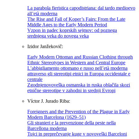
La parabola fieristica capodistriana: dal tardo medioevo
all’età moderna
The Rise and Fall of Koper’s Fairs: From the Late
Middle Ages to the Early Modern Period
Vzpon in padec koprskih sejmov: od poznega
srednjega veka do novega veka
Izidor Janžekovič:
Early Modern Ottoman and Russian Clothing through
Ethnic Stereotypes in Western and Central Europe
L’abbigliamento ottomano e russo nell’età moderna
attraverso gli stereotipi etnici in Europa occidentale e
centrale
Zgodnjenovoveška osmanska in ruska oblačila skozi
etnične stereotipe v zahodni in srednji Evropi
Víctor J. Jurado Riba:
Foreigners and the Prevention of the Plague in Early
Modern Barcelona (1629–51)
Gli stranieri e la prevenzione della peste nella
Barcellona moderna
Tujci in preprečevanje kuge v novoveški Barceloni