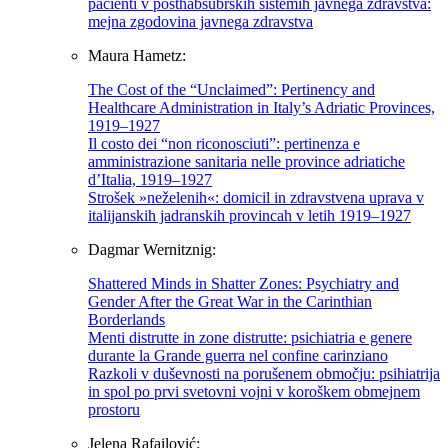
pacienti v posthabsubrških sistemih javnega zdravstva:
mejna zgodovina javnega zdravstva
Maura Hametz:
The Cost of the “Unclaimed”: Pertinency and
Healthcare Administration in Italy’s Adriatic Provinces,
1919–1927
Il costo dei “non riconosciuti”: pertinenza e
amministrazione sanitaria nelle province adriatiche
d’Italia, 1919–1927
Strošek »neželenih«: domicil in zdravstvena uprava v
italijanskih jadranskih provincah v letih 1919–1927
Dagmar Wernitznig:
Shattered Minds in Shatter Zones: Psychiatry and
Gender After the Great War in the Carinthian
Borderlands
Menti distrutte in zone distrutte: psichiatria e genere
durante la Grande guerra nel confine carinziano
Razkoli v duševnosti na porušenem območju: psihiatrija
in spol po prvi svetovni vojni v koroškem obmejnem
prostoru
Jelena Rafailović: