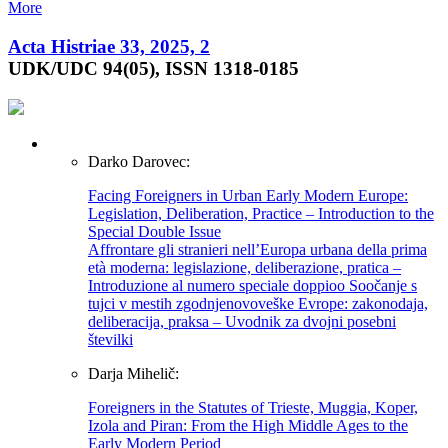
More
Acta Histriae 33, 2025, 2
UDK/UDC 94(05), ISSN 1318-0185
Darko Darovec:
Facing Foreigners in Urban Early Modern Europe:
Legislation, Deliberation, Practice – Introduction to the
Special Double Issue
Affrontare gli stranieri nell’Europa urbana della prima
età moderna: legislazione, deliberazione, pratica –
Introduzione al numero speciale doppioo Soočanje s
tujci v mestih zgodnjenovoveške Evrope: zakonodaja,
deliberacija, praksa – Uvodnik za dvojni posebni
številki
Darja Mihelič:
Foreigners in the Statutes of Trieste, Muggia, Koper,
Izola and Piran: From the High Middle Ages to the
Early Modern Period