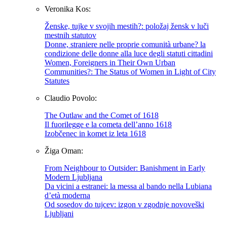
Veronika Kos:
Ženske, tujke v svojih mestih?: položaj žensk v luči
mestnih statutov
Donne, straniere nelle proprie comunità urbane? la
condizione delle donne alla luce degli statuti cittadini
Women, Foreigners in Their Own Urban
Communities?: The Status of Women in Light of City
Statutes
Claudio Povolo:
The Outlaw and the Comet of 1618
Il fuorilegge e la cometa dell’anno 1618
Izobčenec in komet iz leta 1618
Žiga Oman:
From Neighbour to Outsider: Banishment in Early
Modern Ljubljana
Da vicini a estranei: la messa al bando nella Lubiana
d’età moderna
Od sosedov do tujcev: izgon v zgodnje novoveški
Ljubljani