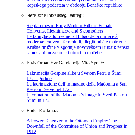
koprskega podestata v obdobju Beneške republike
Nere Jone Intxaustegi Jauregi:
Stepfamilies in Early Modern Bilbao: Female
Convents, Illegitimacy, and Stepmothers
Le famiglie adottive nella Bilbao della prima età
moderna: conventi femminili, illegittimità e matrigne
Krušne družine v zgodnje novoveškem Bilbau: ženski
samostani, nezakonski otroci in mačehe
Elvis Orbanić & Gaudencije Vito Spetić:
Lakrimacija Gospine slike u Svetom Petru u Šumi
1721. godine
La lacrimazione dell’immagine della Madonna a San
Pietro in Selve nel 1721
Lacrimation of the Madonna’s Image in Sveti Petar u
Šumi in 1721
Ender Korkmaz:
A Power Takeover in the Ottoman Empire: The
Downfall of the Committee of Union and Progress in
1912