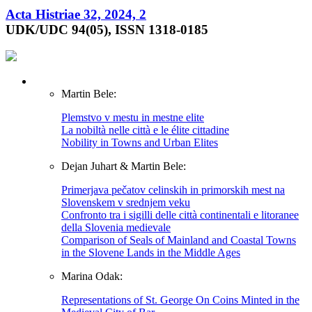
Acta Histriae 32, 2024, 2
UDK/UDC 94(05), ISSN 1318-0185
Martin Bele:
Plemstvo v mestu in mestne elite
La nobiltà nelle città e le élite cittadine
Nobility in Towns and Urban Elites
Dejan Juhart & Martin Bele:
Primerjava pečatov celinskih in primorskih mest na
Slovenskem v srednjem veku
Confronto tra i sigilli delle città continentali e litoranee
della Slovenia medievale
Comparison of Seals of Mainland and Coastal Towns
in the Slovene Lands in the Middle Ages
Marina Odak:
Representations of St. George On Coins Minted in the