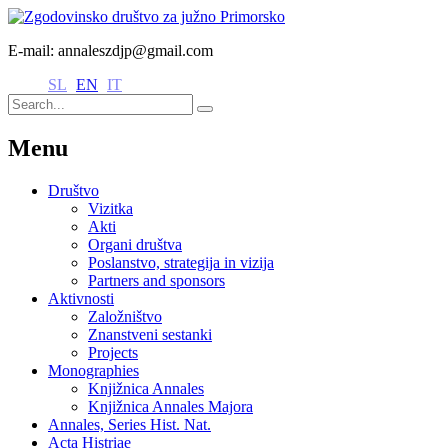
E-mail: annaleszdjp@gmail.com
SL
EN
IT
Menu
Društvo
Vizitka
Akti
Organi društva
Poslanstvo, strategija in vizija
Partners and sponsors
Aktivnosti
Založništvo
Znanstveni sestanki
Projects
Monographies
Knjižnica Annales
Knjižnica Annales Majora
Annales, Series Hist. Nat.
Acta Histriae