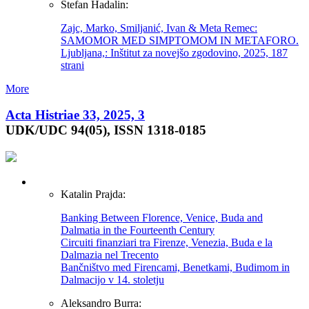
Štefan Hadalin:
Zajc, Marko, Smiljanić, Ivan & Meta Remec:
SAMOMOR MED SIMPTOMOM IN METAFORO.
Ljubljana,: Inštitut za novejšo zgodovino, 2025, 187
strani
More
Acta Histriae 33, 2025, 3
UDK/UDC 94(05), ISSN 1318-0185
Katalin Prajda:
Banking Between Florence, Venice, Buda and
Dalmatia in the Fourteenth Century
Circuiti finanziari tra Firenze, Venezia, Buda e la
Dalmazia nel Trecento
Bančništvo med Firencami, Benetkami, Budimom in
Dalmacijo v 14. stoletju
Aleksandro Burra: