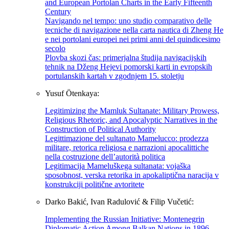
and European Portolan Charts in the Early Fifteenth
Century
Navigando nel tempo: uno studio comparativo delle
tecniche di navigazione nella carta nautica di Zheng He
e nei portolani europei nei primi anni del quindicesimo
secolo
Plovba skozi čas: primerjalna študija navigacijskih
tehnik na Dženg Hejevi pomorski karti in evropskih
portulanskih kartah v zgodnjem 15. stoletju
Yusuf Ötenkaya:
Legitimizing the Mamluk Sultanate: Military Prowess,
Religious Rhetoric, and Apocalyptic Narratives in the
Construction of Political Authority
Legittimazione del sultanato Mamelucco: prodezza
militare, retorica religiosa e narrazioni apocalittiche
nella costruzione dell’autorità politica
Legitimacija Mameluškega sultanata: vojaška
sposobnost, verska retorika in apokaliptična naracija v
konstrukciji politične avtoritete
Darko Bakić, Ivan Radulović & Filip Vučetić:
Implementing the Russian Initiative: Montenegrin
Diplomatic Action Among Balkan Nations in 1896