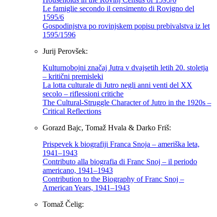
Le famiglie secondo il censimento di Rovigno del
1595/6
Gospodinjstva po rovinjskem popisu prebivalstva iz let
1595/1596
Jurij Perovšek:
Kulturnobojni značaj Jutra v dvajsetih letih 20. stoletja
– kritični premisleki
La lotta culturale di Jutro negli anni venti del XX
secolo – riflessioni critiche
The Cultural-Struggle Character of Jutro in the 1920s –
Critical Reflections
Gorazd Bajc, Tomaž Hvala & Darko Friš:
Prispevek k biografiji Franca Snoja – ameriška leta,
1941–1943
Contributo alla biografia di Franc Snoj – il periodo
americano, 1941–1943
Contribution to the Biography of Franc Snoj –
American Years, 1941–1943
Tomaž Čelig: