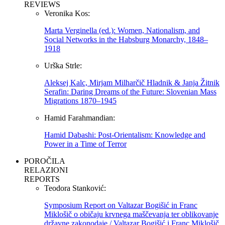
REVIEWS
Veronika Kos:
Marta Verginella (ed.): Women, Nationalism, and
Social Networks in the Habsburg Monarchy, 1848–
1918
Urška Strle:
Aleksej Kalc, Mirjam Milharčič Hladnik & Janja Žitnik
Serafin: Daring Dreams of the Future: Slovenian Mass
Migrations 1870–1945
Hamid Farahmandian:
Hamid Dabashi: Post-Orientalism: Knowledge and
Power in a Time of Terror
POROČILA
RELAZIONI
REPORTS
Teodora Stanković:
Symposium Report on Valtazar Bogišić in Franc
Miklošič o običaju krvnega maščevanja ter oblikovanje
državne zakonodaje / Valtazar Bogišić i Franc Miklošič