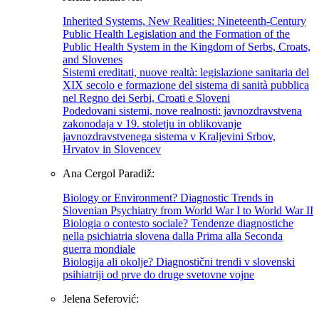
Inherited Systems, New Realities: Nineteenth-Century
Public Health Legislation and the Formation of the
Public Health System in the Kingdom of Serbs, Croats,
and Slovenes
Sistemi ereditati, nuove realtà: legislazione sanitaria del
XIX secolo e formazione del sistema di sanità pubblica
nel Regno dei Serbi, Croati e Sloveni
Podedovani sistemi, nove realnosti: javnozdravstvena
zakonodaja v 19. stoletju in oblikovanje
javnozdravstvenega sistema v Kraljevini Srbov,
Hrvatov in Slovencev
Ana Cergol Paradiž:
Biology or Environment? Diagnostic Trends in
Slovenian Psychiatry from World War I to World War II
Biologia o contesto sociale? Tendenze diagnostiche
nella psichiatria slovena dalla Prima alla Seconda
guerra mondiale
Biologija ali okolje? Diagnostični trendi v slovenski
psihiatriji od prve do druge svetovne vojne
Jelena Seferović: