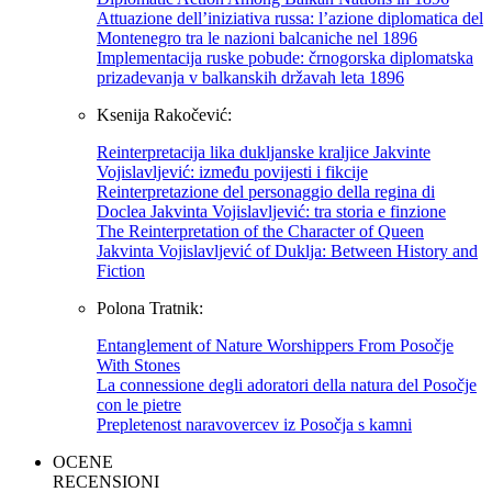
Attuazione dell’iniziativa russa: l’azione diplomatica del
Montenegro tra le nazioni balcaniche nel 1896
Implementacija ruske pobude: črnogorska diplomatska
prizadevanja v balkanskih državah leta 1896
Ksenija Rakočević:
Reinterpretacija lika dukljanske kraljice Jakvinte
Vojislavljević: između povijesti i fikcije
Reinterpretazione del personaggio della regina di
Doclea Jakvinta Vojislavljević: tra storia e finzione
The Reinterpretation of the Character of Queen
Jakvinta Vojislavljević of Duklja: Between History and
Fiction
Polona Tratnik:
Entanglement of Nature Worshippers From Posočje
With Stones
La connessione degli adoratori della natura del Posočje
con le pietre
Prepletenost naravovercev iz Posočja s kamni
OCENE
RECENSIONI