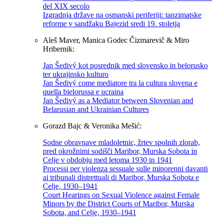
del XIX secolo
Izgradnja države na osmanski periferiji: tanzimatske
reforme v sandžaku Bajezid sredi 19. stoletja
Aleš Maver, Manica Godec Čizmarevič & Miro
Hribernik:
Jan Šedivý kot posrednik med slovensko in belorusko
ter ukrajinsko kulturo
Jan Šedivý come mediatore tra la cultura slovena e
quella bielorussa e ucraina
Jan Šedivý as a Mediator between Slovenian and
Belarusian and Ukrainian Cultures
Gorazd Bajc & Veronika Mešić:
Sodne obravnave mladoletnic, žrtev spolnih zlorab,
pred okrožnimi sodišči Maribor, Murska Sobota in
Celje v obdobju med letoma 1930 in 1941
Processi per violenza sessuale sulle minorenni davanti
ai tribunali distrettuali di Maribor, Murska Sobota e
Celje, 1930–1941
Court Hearings on Sexual Violence against Female
Minors by the District Courts of Maribor, Murska
Sobota, and Celje, 1930–1941