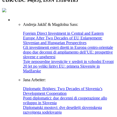
UDK/UDC 94(05), ISSN 1318-0185
Andreja Jaklič & Magdolna Sass:
Foreign Direct Investment in Central and Eastern
Europe After Two Decades of EU Enlargement:
Slovenian and Hungarian Perspectives
Gli investimenti esteri diretti in Europa centro-orientale
dopo due decenni di ampliamento dell’UE: prospettive
slovene e ungheresi
Tuje neposredne investicije v srednji in vzhodni Evropi
20 let po veliki širitvi EU: primera Slovenije in
Madžarske
Jana Arbeiter:
Diplomatic Bridges: Two Decades of Slovenia’s
Development Cooperation
Ponti diplomatici: due decenni di cooperazione allo
sviluppo in Slovenia
Diplomatski mostovi: dve desetletji slovenskega
razvojnega sodelovanja