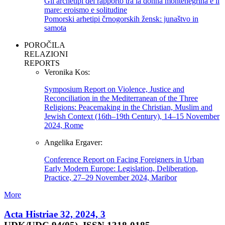
Gli archetipi del rapporto tra la donna montenegrina e il
mare: eroismo e solitudine
Pomorski arhetipi črnogorskih žensk: junaštvo in
samota
POROČILA
RELAZIONI
REPORTS
Veronika Kos:
Symposium Report on Violence, Justice and
Reconciliation in the Mediterranean of the Three
Religions: Peacemaking in the Christian, Muslim and
Jewish Context (16th–19th Century), 14–15 November
2024, Rome
Angelika Ergaver:
Conference Report on Facing Foreigners in Urban
Early Modern Europe: Legislation, Deliberation,
Practice, 27–29 November 2024, Maribor
More
Acta Histriae 32, 2024, 3