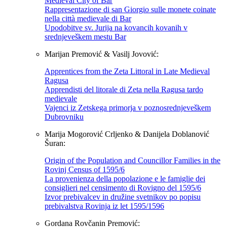
Medieval City of Bar
Rappresentazione di san Giorgio sulle monete coinate
nella città medievale di Bar
Upodobitve sv. Jurija na kovancih kovanih v
srednjeveškem mestu Bar
Marijan Premović & Vasilj Jovović:
Apprentices from the Zeta Littoral in Late Medieval
Ragusa
Apprendisti del litorale di Zeta nella Ragusa tardo
medievale
Vajenci iz Zetskega primorja v poznosrednjeveškem
Dubrovniku
Marija Mogorović Crljenko & Danijela Doblanović
Šuran:
Origin of the Population and Councillor Families in the
Rovinj Census of 1595/6
La provenienza della popolazione e le famiglie dei
consiglieri nel censimento di Rovigno del 1595/6
Izvor prebivalcev in družine svetnikov po popisu
prebivalstva Rovinja iz let 1595/1596
Gordana Rovčanin Premović: