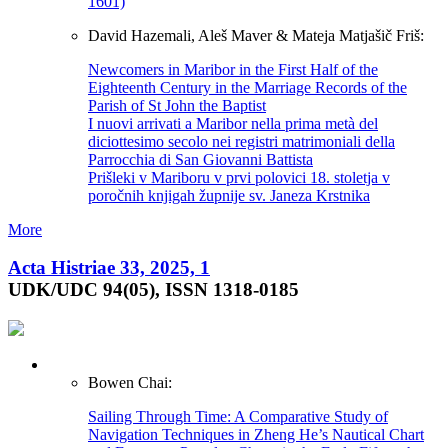
1601)
David Hazemali, Aleš Maver & Mateja Matjašič Friš:
Newcomers in Maribor in the First Half of the
Eighteenth Century in the Marriage Records of the
Parish of St John the Baptist
I nuovi arrivati a Maribor nella prima metà del
diciottesimo secolo nei registri matrimoniali della
Parrocchia di San Giovanni Battista
Prišleki v Mariboru v prvi polovici 18. stoletja v
poročnih knjigah župnije sv. Janeza Krstnika
More
Acta Histriae 33, 2025, 1
UDK/UDC 94(05), ISSN 1318-0185
Bowen Chai:
Sailing Through Time: A Comparative Study of
Navigation Techniques in Zheng He’s Nautical Chart