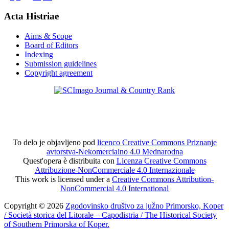
Acta Histriae
Aims & Scope
Board of Editors
Indexing
Submission guidelines
Copyright agreement
To delo je objavljeno pod
licenco Creative Commons Priznanje
avtorstva-Nekomercialno 4.0 Mednarodna
Quest'opera è distribuita con
Licenza Creative Commons
Attribuzione-NonCommerciale 4.0 Internazionale
This work is licensed under a
Creative Commons Attribution-
NonCommercial 4.0 International
Copyright © 2026
Zgodovinsko društvo za južno Primorsko, Koper
/ Società storica del Litorale – Capodistria / The Historical Society
of Southern Primorska of Koper.