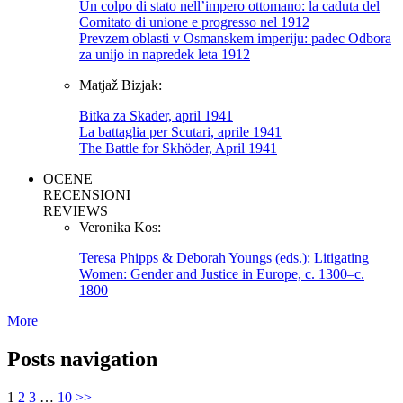
Un colpo di stato nell’impero ottomano: la caduta del
Comitato di unione e progresso nel 1912
Prevzem oblasti v Osmanskem imperiju: padec Odbora
za unijo in napredek leta 1912
Matjaž Bizjak:
Bitka za Skader, april 1941
La battaglia per Scutari, aprile 1941
The Battle for Skhöder, April 1941
OCENE
RECENSIONI
REVIEWS
Veronika Kos:
Teresa Phipps & Deborah Youngs (eds.): Litigating
Women: Gender and Justice in Europe, c. 1300–c.
1800
More
Posts navigation
1
2
3
…
10
>>