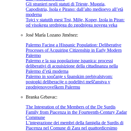
Gli stranieri negli statuti di Trieste, Muggia,
Capodistria, Isola e Pirano: dall’alto medioevo all’età
moderna
Tujci v statutih mest Trst, Milje, Koper, Izola in Piran:
od visokega srednjega do zgodnjega novega veka
José María Lozano Jiménez:
Palermo Facing a Hispanic Population: Deliberative
Processes of Acquiring Citizenship in Early Modern
Palermo
Palermo e la sua popolazione ispanica: processi
deliberativi di acquisizione della cittadinanza nella
Palermo d’età moderna
Palermo in soočanje s španskim prebivalstvom:
postopki deliberacije o podelitvi meščanstva v
zgodnjenovoveškem Palermu
Branka Grbavac:
The Integration of the Members of the De Surdis
Family from Piacenza in the Fourteenth-Century Zadar
Commune
L’integrazione dei membri della famiglia de Surdis di
Piacenza nel Comune di Zara nel quattordicesimo