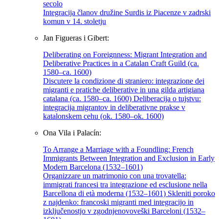
secolo
Integracija članov družine Surdis iz Piacenze v zadrski
komun v 14. stoletju
Jan Figueras i Gibert:
Deliberating on Foreignness: Migrant Integration and
Deliberative Practices in a Catalan Craft Guild (ca.
1580–ca. 1600)
Discutere la condizione di straniero: integrazione dei
migranti e pratiche deliberative in una gilda artigiana
catalana (ca. 1580–ca. 1600) Deliberacija o tujstvu:
integracija migrantov in deliberativne prakse v
katalonskem cehu (ok. 1580–ok. 1600)
Ona Vila i Palacín:
To Arrange a Marriage with a Foundling: French
Immigrants Between Integration and Exclusion in Early
Modern Barcelona (1532–1601)
Organizzare un matrimonio con una trovatella:
immigrati francesi tra integrazione ed esclusione nella
Barcellona di età moderna (1532–1601) Skleniti poroko
z najdenko: francoski migranti med integracijo in
izključenostjo v zgodnjenovoveški Barceloni (1532–