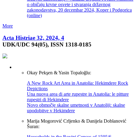
o običaju krvne osvete i stvaranja državnog
zakonodavstva, 20 decembar 2024, Koper i Podgorica
(online)
More
Acta Histriae 32, 2024, 4
UDK/UDC 94(05), ISSN 1318-0185
Okay Pekşen & Yasin Topaloğlu:
A New Rock Art Area in Anatolia: Hekimdere Rock
Depictions
Una nuova area di arte rupestre in Anatolia: le pitture
rupestri di Hekimdere
Novo območje skalne umetnosti v Anatoliji: skalne
upodobitve v Hekimdere
Marija Mogorović Crljenko & Danijela Doblanović
Šuran:
Households in the Rovinj Census of 1595/6