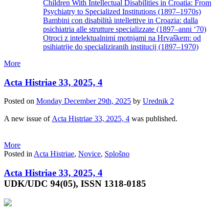
Children With Intellectual Disabilities in Croatia: From
Psychiatry to Specialized Institutions (1897–1970s)
Bambini con disabilità intellettive in Croazia: dalla
psichiatria alle strutture specializzate (1897–anni ‘70)
Otroci z intelektualnimi motnjami na Hrvaškem: od
psihiatrije do specializiranih institucij (1897–1970)
More
Acta Histriae 33, 2025, 4
Posted on
Monday December 29th, 2025
by
Urednik 2
A new issue of
Acta Histriae 33, 2025, 4
was published.
More
Posted in
Acta Histriae
,
Novice
,
Splošno
Acta Histriae 33, 2025, 4
UDK/UDC 94(05), ISSN 1318-0185