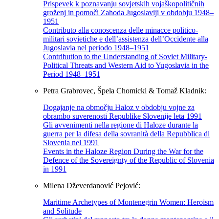
Prispevek k poznavanju sovjetskih vojaškopolitičnih
groženj in pomoči Zahoda Jugoslaviji v obdobju 1948–
1951
Contributo alla conoscenza delle minacce politico-
militari sovietiche e dell’assistenza dell’Occidente alla
Jugoslavia nel periodo 1948–1951
Contribution to the Understanding of Soviet Military-
Political Threats and Western Aid to Yugoslavia in the
Period 1948–1951
Petra Grabrovec, Špela Chomicki & Tomaž Kladnik:
Dogajanje na območju Haloz v obdobju vojne za
obrambo suverenosti Republike Slovenije leta 1991
Gli avvenimenti nella regione di Haloze durante la
guerra per la difesa della sovranità della Repubblica di
Slovenia nel 1991
Events in the Haloze Region During the War for the
Defence of the Sovereignty of the Republic of Slovenia
in 1991
Milena Dževerdanović Pejović:
Maritime Archetypes of Montenegrin Women: Heroism
and Solitude