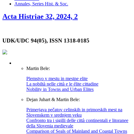
Annales, Series Hist. & Soc.
Acta Histriae 32, 2024, 2
UDK/UDC 94(05), ISSN 1318-0185
Martin Bele:
Plemstvo v mestu in mestne elite
La nobiltà nelle città e le élite cittadine
Nobility in Towns and Urban Elites
Dejan Juhart & Martin Bele:
Primerjava pečatov celinskih in primorskih mest na
Slovenskem v srednjem veku
Confronto tra i sigilli delle città continentali e litoranee
della Slovenia medievale
Comparison of Seals of Mainland and Coastal Towns