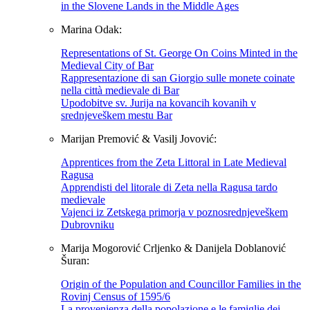
in the Slovene Lands in the Middle Ages
Marina Odak:
Representations of St. George On Coins Minted in the
Medieval City of Bar
Rappresentazione di san Giorgio sulle monete coinate
nella città medievale di Bar
Upodobitve sv. Jurija na kovancih kovanih v
srednjeveškem mestu Bar
Marijan Premović & Vasilj Jovović:
Apprentices from the Zeta Littoral in Late Medieval
Ragusa
Apprendisti del litorale di Zeta nella Ragusa tardo
medievale
Vajenci iz Zetskega primorja v poznosrednjeveškem
Dubrovniku
Marija Mogorović Crljenko & Danijela Doblanović
Šuran:
Origin of the Population and Councillor Families in the
Rovinj Census of 1595/6
La provenienza della popolazione e le famiglie dei