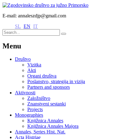
E-mail: annaleszdjp@gmail.com
SL
EN
IT
Menu
Društvo
Vizitka
Akti
Organi društva
Poslanstvo, strategija in vizija
Partners and sponsors
Aktivnosti
Založništvo
Znanstveni sestanki
Projects
Monographies
Knjižnica Annales
Knjižnica Annales Majora
Annales, Series Hist. Nat.
Acta Histriae