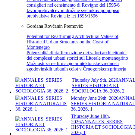
consiglieri nel censimento di Rovigno del 1595/6
Izvor prebivalcev in družine svetnikov po popisu
prebivalstva Rovinja iz let 1595/1596
Gordana Rovčanin Premović:
Potential for Reaffirming Architectural Values of
Historical Urban Structures on the Coast of
Montenegro
Potenzialità di riaffermazione dei valori architettonici
dei complessi urbani storici sul Litorale montenegrino
Možnosti za reafirmacijo arhitektonske vrednosti
zgodovinskih urbanih celot v Črnogorskem primorju
Thursday July 9th, 2026
ANNAL
SERIES HISTORIA ET
SOCIOLOGIA 36, 2026, 2
Monday June 29th, 2026
ANNAL
SERIES HISTORIA NATURAL
36, 2026, 1
Thursday June 18th,
2026
ANNALES, SERIES
HISTORIA ET SOCIOLOGIA 3
2026, 1