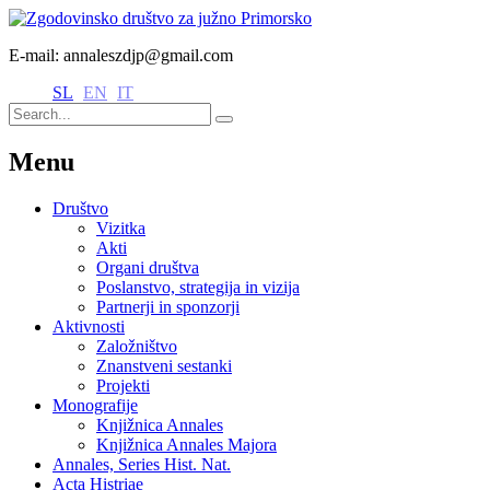
E-mail: annaleszdjp@gmail.com
SL
EN
IT
Menu
Društvo
Vizitka
Akti
Organi društva
Poslanstvo, strategija in vizija
Partnerji in sponzorji
Aktivnosti
Založništvo
Znanstveni sestanki
Projekti
Monografije
Knjižnica Annales
Knjižnica Annales Majora
Annales, Series Hist. Nat.
Acta Histriae