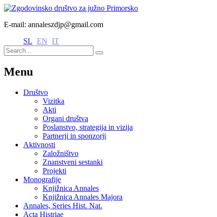
E-mail: annaleszdjp@gmail.com
SL
EN
IT
Menu
Društvo
Vizitka
Akti
Organi društva
Poslanstvo, strategija in vizija
Partnerji in sponzorji
Aktivnosti
Založništvo
Znanstveni sestanki
Projekti
Monografije
Knjižnica Annales
Knjižnica Annales Majora
Annales, Series Hist. Nat.
Acta Histriae