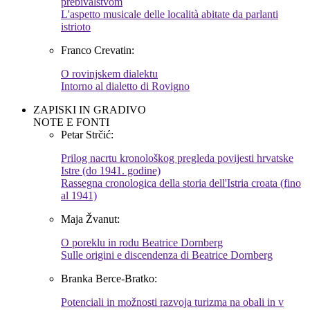
prebivalstvom
L'aspetto musicale delle località abitate da parlanti
istrioto
Franco Crevatin:
O rovinjskem dialektu
Intorno al dialetto di Rovigno
ZAPISKI IN GRADIVO
NOTE E FONTI
Petar Strčić:
Prilog nacrtu kronološkog pregleda povijesti hrvatske
Istre (do 1941. godine)
Rassegna cronologica della storia dell'Istria croata (fino
al 1941)
Maja Žvanut:
O poreklu in rodu Beatrice Dornberg
Sulle origini e discendenza di Beatrice Dornberg
Branka Berce-Bratko:
Potenciali in možnosti razvoja turizma na obali in v