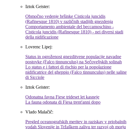
Iztok Geister:
Območno vedenje bršinke Cisticola juncidis
(Rafinesque 1810) v različnih stadijih gnezdenja
Comportamento ambientale del beccamoschino -
Cisticola juncidis (Rafinesque 1810) - nei diversi stadi
della nidificazione
Lovrenc Lipej:
Status in ogroženost gnezditvene populacije navadne
postovke (Falco tinnunculus) na Sečoveljskih solinah
Lo status e i fattori di rischio per la popolazione
nidificatrice del gheppio (Falco tinnunculus) nelle saline
di Sicciole
Iztok Geister:
Odonatna favna Fiese trideset let kasneje
La fauna odonata di Fiesa trent'anni dopo
Vlado Malačič:
Pregled oceanografskih meritev in raziskav v priobalnih
vodah Slovenije in Tržaškem zalivu ter razvoj ob morju