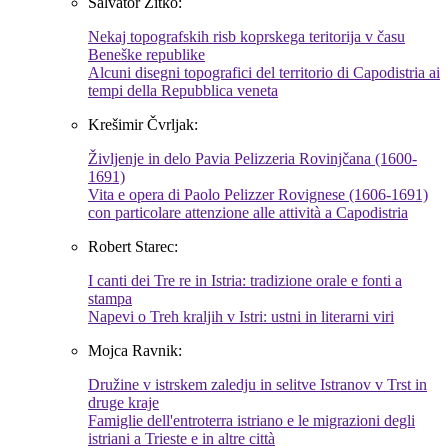
Salvator Žitko:
Nekaj topografskih risb koprskega teritorija v času
Beneške republike
Alcuni disegni topografici del territorio di Capodistria ai
tempi della Repubblica veneta
Krešimir Čvrljak:
Življenje in delo Pavia Pelizzeria Rovinjčana (1600-
1691)
Vita e opera di Paolo Pelizzer Rovignese (1606-1691)
con particolare attenzione alle attività a Capodistria
Robert Starec:
I canti dei Tre re in Istria: tradizione orale e fonti a
stampa
Napevi o Treh kraljih v Istri: ustni in literarni viri
Mojca Ravnik:
Družine v istrskem zaledju in selitve Istranov v Trst in
druge kraje
Famiglie dell'entroterra istriano e le migrazioni degli
istriani a Trieste e in altre città