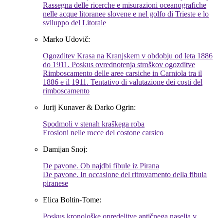
Rassegna delle ricerche e misurazioni oceanografiche
nelle acque litoranee slovene e nel golfo di Trieste e lo
sviluppo del Litorale
Marko Udovič:
Ogozditev Krasa na Kranjskem v obdobju od leta 1886
do 1911. Poskus ovrednotenja stroškov ogozditve
Rimboscamento delle aree carsiche in Carniola tra il
1886 e il 1911. Tentativo di valutazione dei costi del
rimboscamento
Jurij Kunaver & Darko Ogrin:
Spodmoli v stenah kraškega roba
Erosioni nelle rocce del costone carsico
Damijan Snoj:
De pavone. Ob najdbi fibule iz Pirana
De pavone. In occasione del ritrovamento della fibula
piranese
Elica Boltin-Tome:
Poskus kronološke opredelitve antičnega naselja v