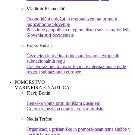
Vladimir Klemenčič:
Geopolitični položaj in regionalizem na primeru
jugozahodne Slovenije
Posizione geopolitica e regionalismo sull'esempio della
Slovenia sud-occidentale
Bojko Bučar:
Čezmejno in mednarodno sodelovanje evropskih
subnacionalnih regij
Collaborazione transconfinaria e internazionale delle
regioni subnazionali europee
POMORSTVO
MARINEIRA E NAUTICA
Flavij Bonin:
Beneška vojna proti tuniškim gusarjem
Guerra veneziana contro i corsari tunisini
Nadja Terčon:
Organizacija pristaniške in pomorskosanitetne službe v
avstrijski monarhiji