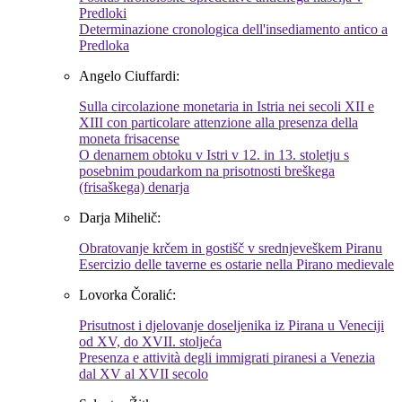
Predloki
Determinazione cronologica dell'insediamento antico a
Predloka
Angelo Ciuffardi:
Sulla circolazione monetaria in Istria nei secoli XII e
XIII con particolare attenzione alla presenza della
moneta frisacense
O denarnem obtoku v Istri v 12. in 13. stoletju s
posebnim poudarkom na prisotnosti breškega
(frisaškega) denarja
Darja Mihelič:
Obratovanje krčem in gostišč v srednjeveškem Piranu
Esercizio delle taverne es ostarie nella Pirano medievale
Lovorka Čoralić:
Prisutnost i djelovanje doseljenika iz Pirana u Veneciji
od XV, do XVII. stoljeća
Presenza e attività degli immigrati piranesi a Venezia
dal XV al XVII secolo