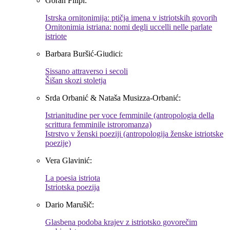
Goran Filipi:
Istrska ornitonimija: ptičja imena v istriotskih govorih
Ornitonimia istriana: nomi degli uccelli nelle parlate
istriote
Barbara Buršić-Giudici:
Sissano attraverso i secoli
Šišan skozi stoletja
Srda Orbanić & Nataša Musizza-Orbanić:
Istrianitudine per voce femminile (antropologia della
scrittura femminile istroromanza)
Istrstvo v ženski poeziji (antropologija ženske istriotske
poezije)
Vera Glavinić:
La poesia istriota
Istriotska poezija
Dario Marušič:
Glasbena podoba krajev z istriotsko govorečim