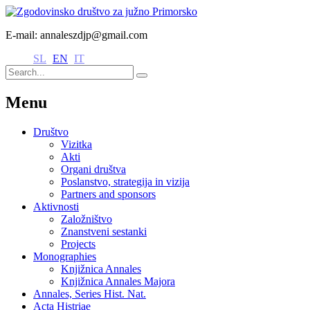
E-mail: annaleszdjp@gmail.com
SL
EN
IT
Menu
Društvo
Vizitka
Akti
Organi društva
Poslanstvo, strategija in vizija
Partners and sponsors
Aktivnosti
Založništvo
Znanstveni sestanki
Projects
Monographies
Knjižnica Annales
Knjižnica Annales Majora
Annales, Series Hist. Nat.
Acta Histriae