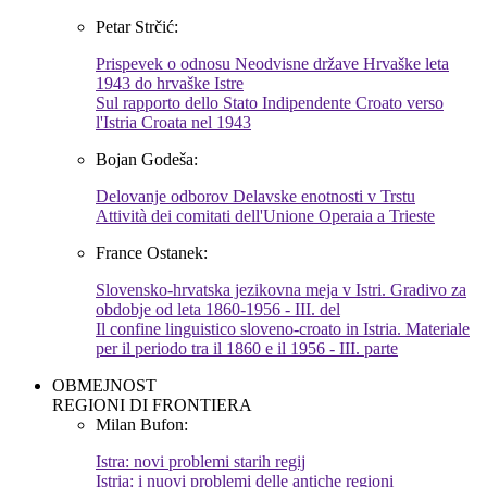
Petar Strčić:
Prispevek o odnosu Neodvisne države Hrvaške leta
1943 do hrvaške Istre
Sul rapporto dello Stato Indipendente Croato verso
l'Istria Croata nel 1943
Bojan Godeša:
Delovanje odborov Delavske enotnosti v Trstu
Attività dei comitati dell'Unione Operaia a Trieste
France Ostanek:
Slovensko-hrvatska jezikovna meja v Istri. Gradivo za
obdobje od leta 1860-1956 - III. del
Il confine linguistico sloveno-croato in Istria. Materiale
per il periodo tra il 1860 e il 1956 - III. parte
OBMEJNOST
REGIONI DI FRONTIERA
Milan Bufon:
Istra: novi problemi starih regij
Istria: i nuovi problemi delle antiche regioni