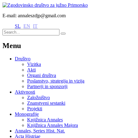
E-mail: annaleszdjp@gmail.com
SL
EN
IT
Menu
Društvo
Vizitka
Akti
Organi društva
Poslanstvo, strategija in vizija
Partnerji in sponzorji
Aktivnosti
Založništvo
Znanstveni sestanki
Projekti
Monografije
Knjižnica Annales
Knjižnica Annales Majora
Annales, Series Hist. Nat.
Acta Histriae