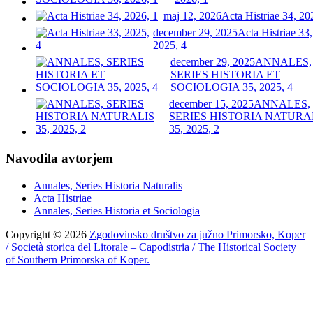
maj 12, 2026
Acta Histriae 34, 20
december 29, 2025
Acta Histriae 33,
2025, 4
december 29, 2025
ANNALES,
SERIES HISTORIA ET
SOCIOLOGIA 35, 2025, 4
december 15, 2025
ANNALES,
SERIES HISTORIA NATURA
35, 2025, 2
Navodila avtorjem
Annales, Series Historia Naturalis
Acta Histriae
Annales, Series Historia et Sociologia
Copyright © 2026
Zgodovinsko društvo za južno Primorsko, Koper
/ Società storica del Litorale – Capodistria / The Historical Society
of Southern Primorska of Koper.