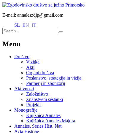
E-mail: annaleszdjp@gmail.com
SL
EN
IT
Menu
Društvo
Vizitka
Akti
Organi društva
Poslanstvo, strategija in vizija
Partnerji in sponzorji
Aktivnosti
Založništvo
Znanstveni sestanki
Projekti
Monografije
Knjižnica Annales
Knjižnica Annales Majora
Annales, Series Hist. Nat.
Acta Histriae