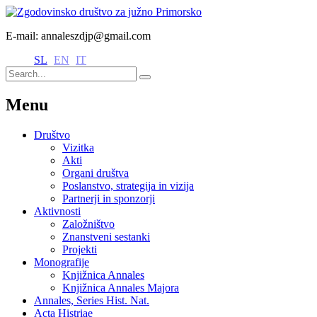
E-mail: annaleszdjp@gmail.com
SL
EN
IT
Menu
Društvo
Vizitka
Akti
Organi društva
Poslanstvo, strategija in vizija
Partnerji in sponzorji
Aktivnosti
Založništvo
Znanstveni sestanki
Projekti
Monografije
Knjižnica Annales
Knjižnica Annales Majora
Annales, Series Hist. Nat.
Acta Histriae