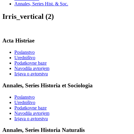
Annales, Series Hist. & Soc.
Irris_vertical (2)
Acta Histriae
Poslanstvo
Uredništvo
Podatkovne baze
Navodila avtorjem
Izjava o avtorstvu
Annales, Series Historia et Sociologia
Poslanstvo
Uredništvo
Podatkovne baze
Navodila avtorjem
Izjava o avtorstvu
Annales, Series Historia Naturalis