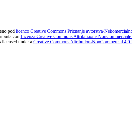
ljeno pod
licenco Creative Commons Priznanje avtorstva-Nekomercial
tribuita con
Licenza Creative Commons Attribuzione-NonCommerciale 4
s licensed under a
Creative Commons Attribution-NonCommercial 4.0 I