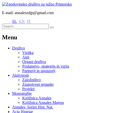
E-mail: annaleszdjp@gmail.com
SL
EN
IT
Menu
Društvo
Vizitka
Akti
Organi društva
Poslanstvo, strategija in vizija
Partnerji in sponzorji
Aktivnosti
Založništvo
Znanstveni sestanki
Projekti
Monografije
Knjižnica Annales
Knjižnica Annales Majora
Annales, Series Hist. Nat.
Acta Histriae