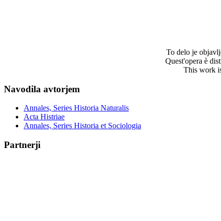
To delo je objav
Quest'opera è dis
This work i
Navodila avtorjem
Annales, Series Historia Naturalis
Acta Histriae
Annales, Series Historia et Sociologia
Partnerji