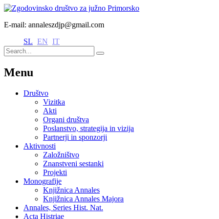
E-mail: annaleszdjp@gmail.com
SL
EN
IT
Menu
Društvo
Vizitka
Akti
Organi društva
Poslanstvo, strategija in vizija
Partnerji in sponzorji
Aktivnosti
Založništvo
Znanstveni sestanki
Projekti
Monografije
Knjižnica Annales
Knjižnica Annales Majora
Annales, Series Hist. Nat.
Acta Histriae