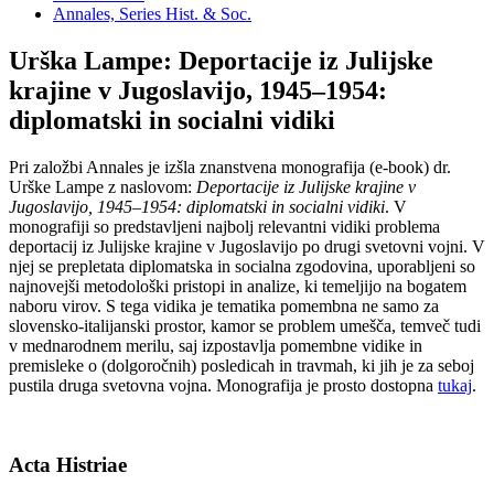
Annales, Series Hist. & Soc.
Urška Lampe: Deportacije iz Julijske
krajine v Jugoslavijo, 1945–1954:
diplomatski in socialni vidiki
Pri založbi Annales je izšla znanstvena monografija (e-book) dr.
Urške Lampe z naslovom:
Deportacije iz Julijske krajine v
Jugoslavijo, 1945–1954: diplomatski in socialni vidiki
. V
monografiji so predstavljeni najbolj relevantni vidiki problema
deportacij iz Julijske krajine v Jugoslavijo po drugi svetovni vojni. V
njej se prepletata diplomatska in socialna zgodovina, uporabljeni so
najnovejši metodološki pristopi in analize, ki temeljijo na bogatem
naboru virov. S tega vidika je tematika pomembna ne samo za
slovensko-italijanski prostor, kamor se problem umešča, temveč tudi
v mednarodnem merilu, saj izpostavlja pomembne vidike in
premisleke o (dolgoročnih) posledicah in travmah, ki jih je za seboj
pustila druga svetovna vojna. Monografija je prosto dostopna
tukaj
.
Acta Histriae