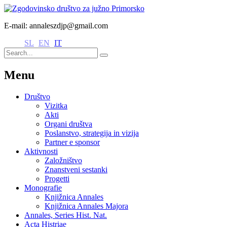
E-mail: annaleszdjp@gmail.com
SL
EN
IT
Menu
Društvo
Vizitka
Akti
Organi društva
Poslanstvo, strategija in vizija
Partner e sponsor
Aktivnosti
Založništvo
Znanstveni sestanki
Progetti
Monografie
Knjižnica Annales
Knjižnica Annales Majora
Annales, Series Hist. Nat.
Acta Histriae