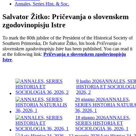
Annales, Series Hist. & Soc.
Salvator Žitko: Pričevanja o slovenskem
zgodovinopisju Istre
To mark the 80th jubilee of the President of the Historical Society of
Southern Primorska, Dr Salvator Žitko, his book
Pričevanja o
slovenskem zgodovinopisju Istre
has been published. You can read it
at the following link:
Pričevanja o slovenskem zgodovinopisju
Istre
.
9 luglio 2026
ANNALES, SER
HISTORIA ET SOCIOLOGIA
2026, 2
29 giugno 2026
ANNALES,
SERIES HISTORIA NATURA
36, 2026, 1
18 giugno 2026
ANNALES,
SERIES HISTORIA ET
SOCIOLOGIA 36, 2026, 1
12 maggio 2026
Acta Histriae 34, 