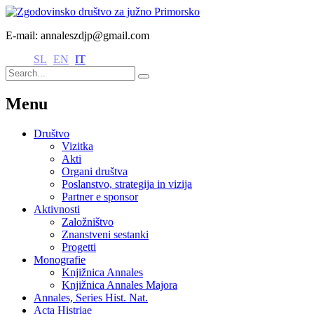
E-mail: annaleszdjp@gmail.com
SL
EN
IT
Menu
Društvo
Vizitka
Akti
Organi društva
Poslanstvo, strategija in vizija
Partner e sponsor
Aktivnosti
Založništvo
Znanstveni sestanki
Progetti
Monografie
Knjižnica Annales
Knjižnica Annales Majora
Annales, Series Hist. Nat.
Acta Histriae