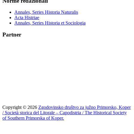
Norme redazionali
Annales, Series Historia Naturalis
Acta Histriae
Annales, Series Historia et Sociologia
Partner
Copyright © 2026
Zgodovinsko društvo za južno Primorsko, Koper
/ Società storica del Litorale – Capodistria / The Historical Society
of Southern Primorska of Koper.