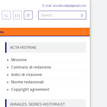
E-mail: annaleszdjp@gmail.com
SL
EN
IT
oc.
ACTA HISTRIAE
Missione
Comitato di redazione
Indici di citazione
Norme redazionali
Copyright agreement
ANNALES, SERIES HISTORIA ET