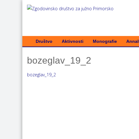
Društvo
Aktivnosti
Monografie
Annale
bozeglav_19_2
bozeglav_19_2