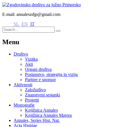
E-mail: annaleszdjp@gmail.com
SL
EN
IT
Menu
Društvo
Vizitka
Akti
Organi društva
Poslanstvo, strategija in vizija
Partner e sponsor
Aktivnosti
Založništvo
Znanstveni sestanki
Progetti
Monografie
Knjižnica Annales
Knjižnica Annales Majora
Annales, Series Hist. Nat.
Acta Histriae