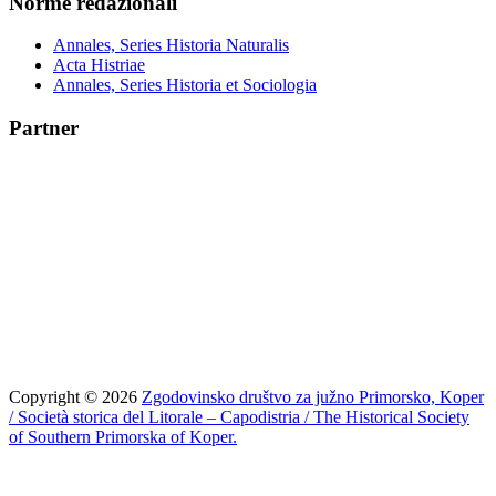
Norme redazionali
Annales, Series Historia Naturalis
Acta Histriae
Annales, Series Historia et Sociologia
Partner
Copyright © 2026
Zgodovinsko društvo za južno Primorsko, Koper
/ Società storica del Litorale – Capodistria / The Historical Society
of Southern Primorska of Koper.