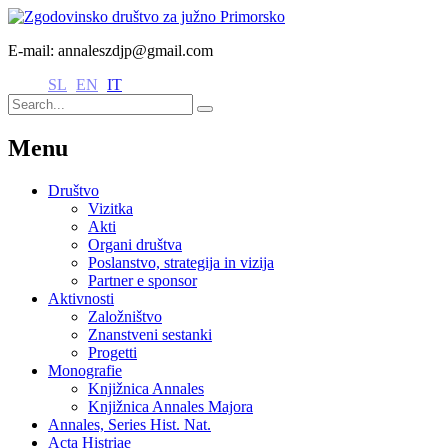
E-mail: annaleszdjp@gmail.com
SL
EN
IT
Menu
Društvo
Vizitka
Akti
Organi društva
Poslanstvo, strategija in vizija
Partner e sponsor
Aktivnosti
Založništvo
Znanstveni sestanki
Progetti
Monografie
Knjižnica Annales
Knjižnica Annales Majora
Annales, Series Hist. Nat.
Acta Histriae