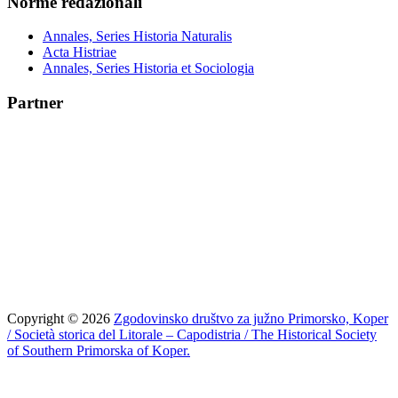
Norme redazionali
Annales, Series Historia Naturalis
Acta Histriae
Annales, Series Historia et Sociologia
Partner
Copyright © 2026
Zgodovinsko društvo za južno Primorsko, Koper
/ Società storica del Litorale – Capodistria / The Historical Society
of Southern Primorska of Koper.