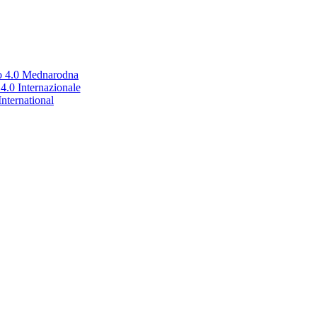
no 4.0 Mednarodna
.0 Internazionale
nternational