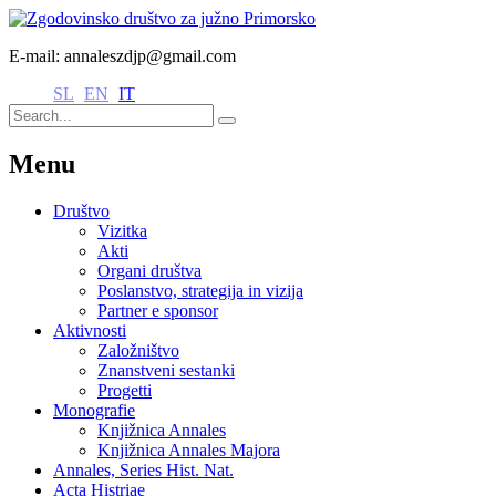
E-mail: annaleszdjp@gmail.com
SL
EN
IT
Menu
Društvo
Vizitka
Akti
Organi društva
Poslanstvo, strategija in vizija
Partner e sponsor
Aktivnosti
Založništvo
Znanstveni sestanki
Progetti
Monografie
Knjižnica Annales
Knjižnica Annales Majora
Annales, Series Hist. Nat.
Acta Histriae