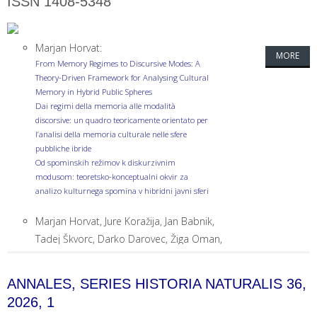
ISSN 1408-5348
Marjan Horvat:
MORE
From Memory Regimes to Discursive Modes: A
Theory-Driven Framework for Analysing Cultural
Memory in Hybrid Public Spheres
Dai regimi della memoria alle modalità
discorsive: un quadro teoricamente orientato per
l’analisi della memoria culturale nelle sfere
pubbliche ibride
Od spominskih režimov k diskurzivnim
modusom: teoretsko-konceptualni okvir za
analizo kulturnega spomina v hibridni javni sferi
Marjan Horvat, Jure Koražija, Jan Babnik,
Tadej Škvorc, Darko Darovec, Žiga Oman,
Urška Lampe, Angelika Ergaver & Marko
Robnik Šikonja:
ANNALES, SERIES HISTORIA NATURALIS 36,
Mapping Contested Cultural Memory: An LLM-
2026, 1
Supported Approach to Analysing Narrative