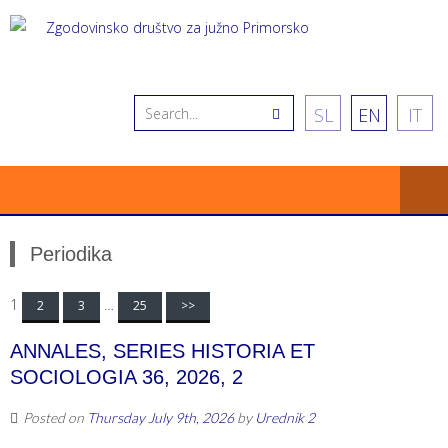
SL
EN
IT
Periodika
Posts navigation
1
…
2
3
25
>>
ANNALES, SERIES HISTORIA ET
SOCIOLOGIA 36, 2026, 2
Posted on
Thursday July 9th, 2026
by
Urednik 2