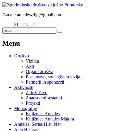
E-mail: annaleszdjp@gmail.com
SL
EN
IT
Menu
Društvo
Vizitka
Akti
Organi društva
Poslanstvo, strategija in vizija
Partnerji in sponzorji
Aktivnosti
Založništvo
Znanstveni sestanki
Projekti
Monografije
Knjižnica Annales
Knjižnica Annales Majora
Annales, Series Hist. Nat.
Acta Histriae