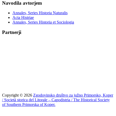
Navodila avtorjem
Annales, Series Historia Naturalis
Acta Histriae
Annales, Series Historia et Sociologia
Partnerji
Copyright © 2026
Zgodovinsko društvo za južno Primorsko, Koper
/ Società storica del Litorale – Capodistria / The Historical Society
of Southern Primorska of Koper.