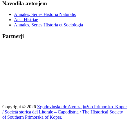
Navodila avtorjem
Annales, Series Historia Naturalis
Acta Histriae
Annales, Series Historia et Sociologia
Partnerji
Copyright © 2026
Zgodovinsko društvo za južno Primorsko, Koper
/ Società storica del Litorale – Capodistria / The Historical Society
of Southern Primorska of Koper.