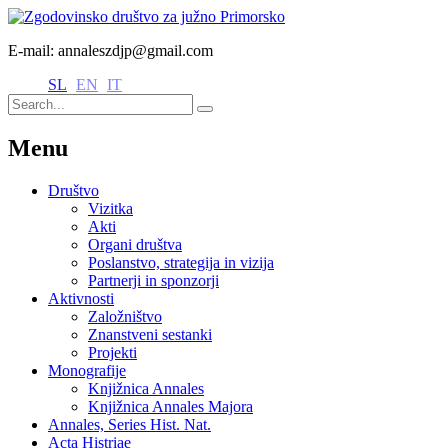
E-mail: annaleszdjp@gmail.com
SL
EN
IT
Menu
Društvo
Vizitka
Akti
Organi društva
Poslanstvo, strategija in vizija
Partnerji in sponzorji
Aktivnosti
Založništvo
Znanstveni sestanki
Projekti
Monografije
Knjižnica Annales
Knjižnica Annales Majora
Annales, Series Hist. Nat.
Acta Histriae