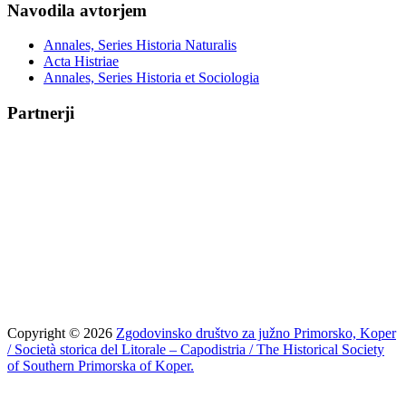
Navodila avtorjem
Annales, Series Historia Naturalis
Acta Histriae
Annales, Series Historia et Sociologia
Partnerji
Copyright © 2026
Zgodovinsko društvo za južno Primorsko, Koper
/ Società storica del Litorale – Capodistria / The Historical Society
of Southern Primorska of Koper.