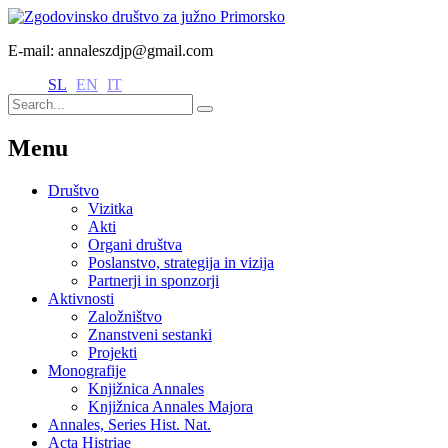
E-mail: annaleszdjp@gmail.com
SL
EN
IT
Menu
Društvo
Vizitka
Akti
Organi društva
Poslanstvo, strategija in vizija
Partnerji in sponzorji
Aktivnosti
Založništvo
Znanstveni sestanki
Projekti
Monografije
Knjižnica Annales
Knjižnica Annales Majora
Annales, Series Hist. Nat.
Acta Histriae