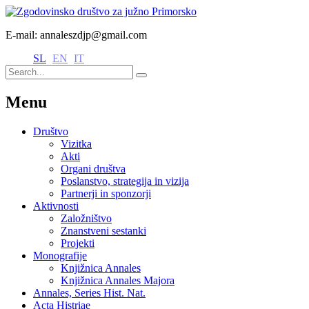
E-mail: annaleszdjp@gmail.com
SL
EN
IT
Menu
Društvo
Vizitka
Akti
Organi društva
Poslanstvo, strategija in vizija
Partnerji in sponzorji
Aktivnosti
Založništvo
Znanstveni sestanki
Projekti
Monografije
Knjižnica Annales
Knjižnica Annales Majora
Annales, Series Hist. Nat.
Acta Histriae