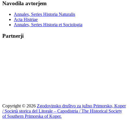
Navodila avtorjem
Annales, Series Historia Naturalis
Acta Histriae
Annales, Series Historia et Sociologia
Partnerji
Copyright © 2026
Zgodovinsko društvo za južno Primorsko, Koper
/ Società storica del Litorale – Capodistria / The Historical Society
of Southern Primorska of Koper.