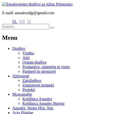
E-mail: annaleszdjp@gmail.com
SL
EN
IT
Menu
Društvo
Vizitka
Akti
Organi društva
Poslanstvo, strategija in vizija
Partnerji in sponzorji
Aktivnosti
Založništvo
Znanstveni sestanki
Projekti
Monografije
Knjižnica Annales
Knjižnica Annales Majora
Annales, Series Hist. Nat.
Acta Histriae