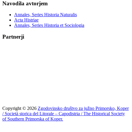
Navodila avtorjem
Annales, Series Historia Naturalis
Acta Histriae
Annales, Series Historia et Sociologia
Partnerji
Copyright © 2026
Zgodovinsko društvo za južno Primorsko, Koper
/ Società storica del Litorale – Capodistria / The Historical Society
of Southern Primorska of Koper.