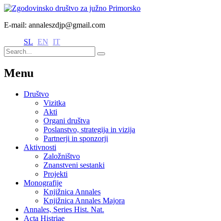
E-mail: annaleszdjp@gmail.com
SL
EN
IT
Menu
Društvo
Vizitka
Akti
Organi društva
Poslanstvo, strategija in vizija
Partnerji in sponzorji
Aktivnosti
Založništvo
Znanstveni sestanki
Projekti
Monografije
Knjižnica Annales
Knjižnica Annales Majora
Annales, Series Hist. Nat.
Acta Histriae